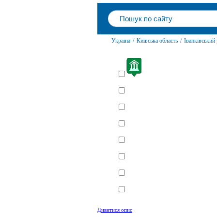
Україна
/
Київська область
/
Іванківський
Вибрати все / відмінити все
Пам'ятки
Храми
Де поїсти
Де оселитися
Курорти та відпочинок
Розваги
Культура
Вокзали
Дивитися опис