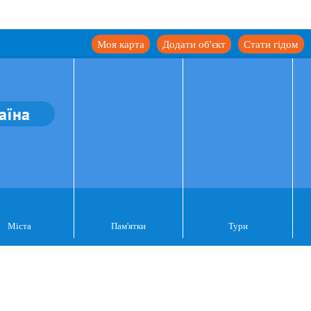
Моя карта
Додати об'єкт
Стати гідом
аїна
Міста
Пам'ятки
Тури