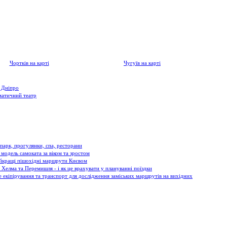
кий район на карті України
Чортків на карті
Чугуїв на карті
 Дніпро
матичний театр
апарк, прогулянки, спа, ресторани
 модель самоката за віком та зростом
айкращі пішохідні маршрути Києвом
 Хелма та Перемишля - і як це врахувати у плануванні поїздки
не екіпірування та транспорт для дослідження заміських маршрутів на вихідних