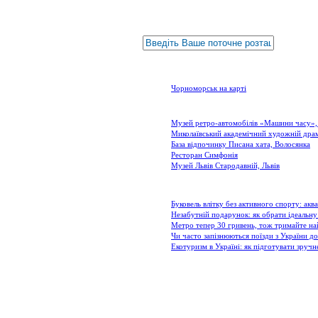
Чорнобиль, Іванківсь
Завантаження......
Моє місцезнаходження
Відображається
з
об'єктів
Інші міста:
Чорноморськ на карті
Останні додані об'єкти
Музей ретро-автомобілів «Машини часу»,
Миколаївський академічний художній дра
База відпочинку Писана хата, Волосянка
Ресторан Симфонія
Музей Львів Стародавній, Львів
Останні статті
Буковель влітку без активного спорту: акв
Незабутній подарунок: як обрати ідеальну
Метро тепер 30 гривень, тож тримайте н
Чи часто запізнюються поїзди з України до
Екотуризм в Україні: як підготувати зруч