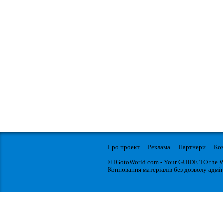
Про проект
Реклама
Партнери
Ко
© IGotoWorld.com - Your GUIDE TO the 
Копіювання матеріалів без дозволу адмін