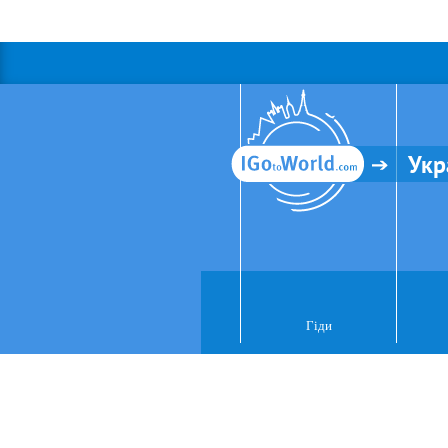
Укр
Гіди