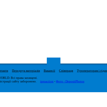
нтакти
Передрук матеріалів
Вакансії
Співпраця
Туроператорам і гіда
WORLD. Всі права захищені.
істрації сайту заборонено.
iproaction
-
Фото - DepositPhotos