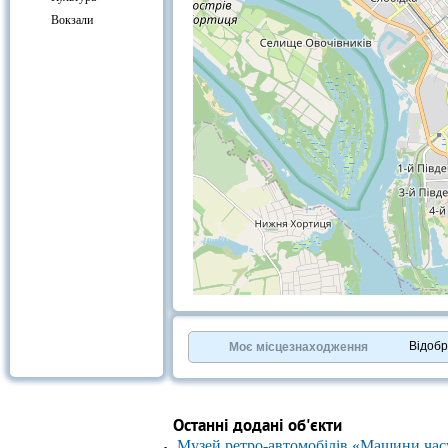
Вокзали
+
−
⇧
©
OpenStreetMap
contributors.
Відоб
Моє місцезнаходження
»
Останні додані об'єкти
Музей ретро-автомобілів «Машини час