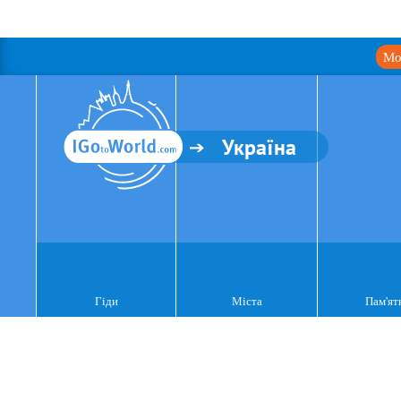
Мо
Україна
Гіди
Міста
Пам'ят