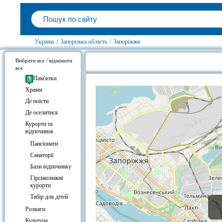
Україна
/
Запорізька область
/
Запоріжжя
Вибрати все / відмінити
все
База відпочинку Меридіан, Запор
Пам'ятки
Храми
Де поїсти
Де оселитися
Курорти та
відпочинок
Пансіонати
Санаторії
Бази відпочинку
Гірськолижні
курорти
Табір для дітей
Розваги
Культура