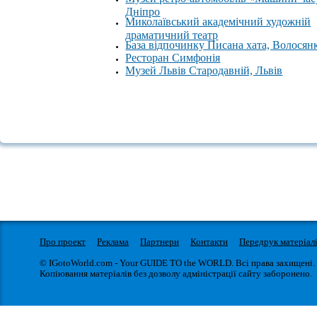
Дніпро
Миколаївський академічний художній
драматичний театр
База відпочинку Писана хата, Волосян
Ресторан Симфонія
Музей Львів Стародавній, Львів
Про проект
Реклама
Партнери
Контакти
Передрук матеріал
© IGotoWorld.com - Your GUIDE TO the WORLD. Всі права захищені.
Копіювання матеріалів без дозволу адміністрації сайту заборонено.