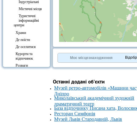
Індустріальні
Містичні місця
Туристичні
інформаційні
центри
Храми
Де поїсти
+
−
Де оселитися
⇧
Курорти та
©
OpenStreetMap
contributors.
Відоб
Моє місцезнаходження
відпочинок
»
Розваги
Культура
Вокзали
Останні додані об'єкти
Музей ретро-автомобілів «Машини час
Дніпро
Миколаївський академічний художній
драматичний театр
База відпочинку Писана хата, Волосян
Ресторан Симфонія
Музей Львів Стародавній, Львів