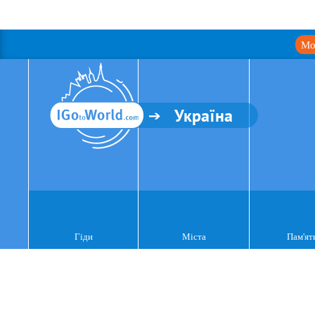
Мо
Україна
Гіди
Міста
Пам'ят