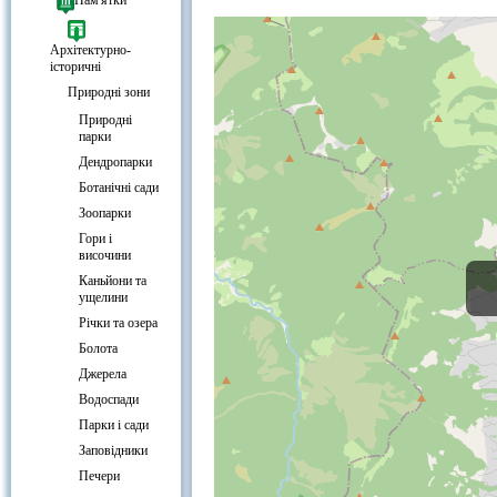
Соляне джерело «Стара солеварня
Пам'ятки
Архітектурно-
історичні
Природні зони
Природні
парки
Дендропарки
Ботанічні сади
Зоопарки
Гори і
височини
Каньйони та
ущелини
Річки та озера
Болота
Джерела
Водоспади
Парки і сади
Заповідники
Печери