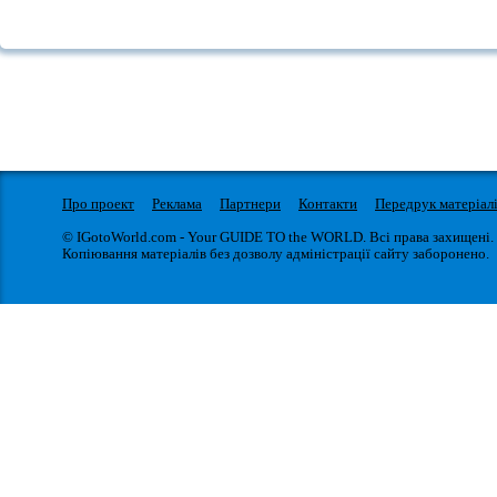
Про проект
Реклама
Партнери
Контакти
Передрук матеріал
© IGotoWorld.com - Your GUIDE TO the WORLD. Всі права захищені.
Копіювання матеріалів без дозволу адміністрації сайту заборонено.