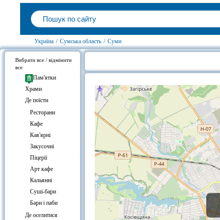
Україна
/
Сумська область
/
Суми
Вибрати все / відмінити
все
Готелі біля Кафе «Bottle&Cup», 
Пам'ятки
Храми
Де поїсти
Ресторани
Кафе
Кав'ярні
Закусочні
Піцерії
Арт кафе
Кальянні
Суші-бари
Бари і паби
Де оселитися