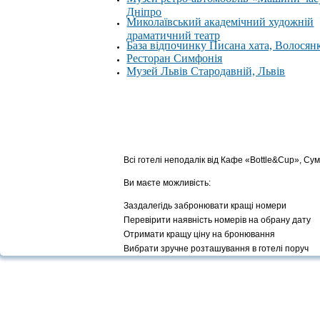
Дніпро
Миколаївський академічний художній
драматичний театр
База відпочинку Писана хата, Волосян
Ресторан Симфонія
Музей Львів Стародавній, Львів
Всі готелі неподалік від Кафе «Bottle&Cup», Су
Ви маєте можливість:
Заздалегідь забронювати кращі номери
Перевірити наявність номерів на обрану дату
Отримати кращу ціну на бронювання
Вибрати зручне розташування в готелі поруч