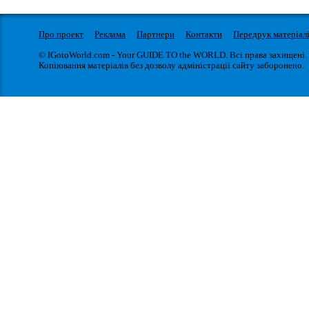
Про проект
Реклама
Партнери
Контакти
Передрук матеріал
© IGotoWorld.com - Your GUIDE TO the WORLD. Всі права захищені.
Копіювання матеріалів без дозволу адміністрації сайту заборонено.