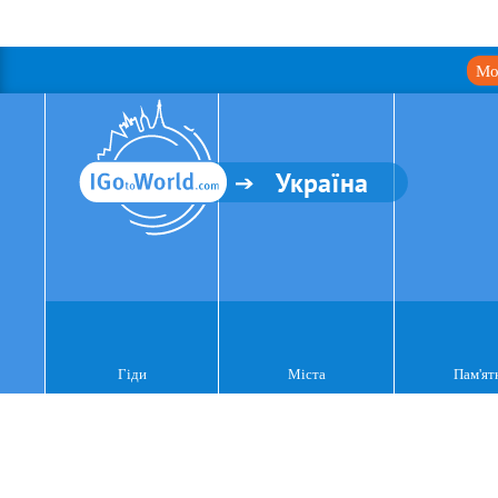
Мо
Україна
Гіди
Міста
Пам'ят