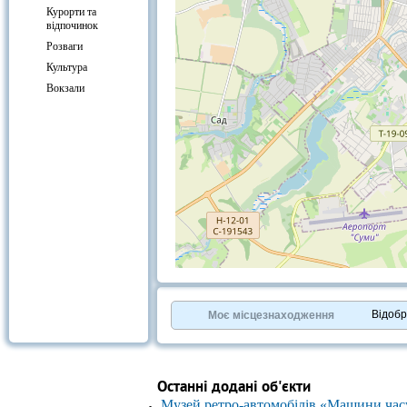
Курорти та
відпочинок
Розваги
Культура
Вокзали
+
−
⇧
©
OpenStreetMap
contributors.
Відоб
Моє місцезнаходження
»
Останні додані об'єкти
Музей ретро-автомобілів «Машини час