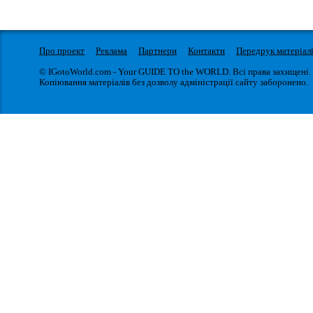
Про проект
Реклама
Партнери
Контакти
Передрук матеріал
© IGotoWorld.com - Your GUIDE TO the WORLD. Всі права захищені.
Копіювання матеріалів без дозволу адміністрації сайту заборонено.