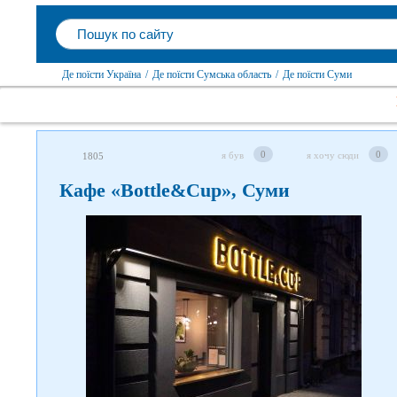
Де поїсти Україна
/
Де поїсти Сумська область
/
Де поїсти Суми
0
0
я був
я хочу сюди
1805
Кафе «Bottle&Cup», Суми
Слідкуйте за нами в соцмережах