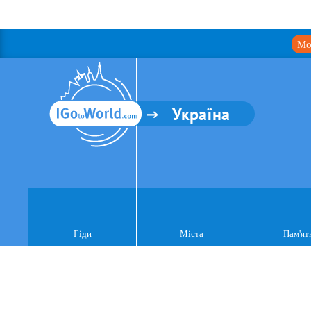
Мо
Україна
Гіди
Міста
Пам'ят