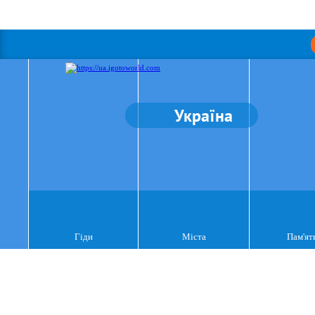
Україна
Гіди
Міста
Пам'ят