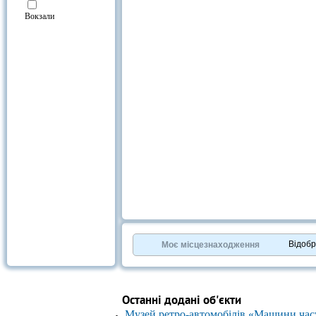
Вокзали
Відоб
Моє місцезнаходження
Останні додані об'єкти
Музей ретро-автомобілів «Машини час