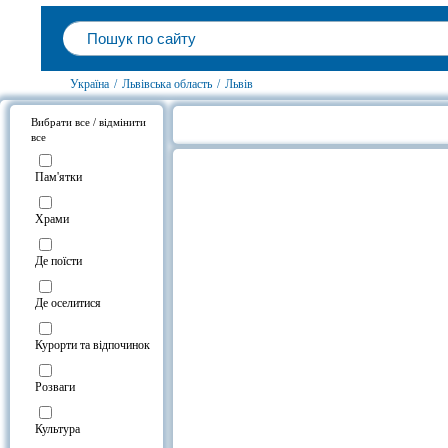
Україна
/
Львівська область
/
Львів
Вибрати все / відмінити
все
Музей Львів Стародавній, Львів н
Пам'ятки
Храми
Де поїсти
Де оселитися
Курорти та відпочинок
Розваги
Культура