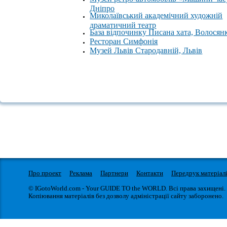
Дніпро
Миколаївський академічний художній
драматичний театр
База відпочинку Писана хата, Волосян
Ресторан Симфонія
Музей Львів Стародавній, Львів
Про проект
Реклама
Партнери
Контакти
Передрук матеріал
© IGotoWorld.com - Your GUIDE TO the WORLD. Всі права захищені.
Копіювання матеріалів без дозволу адміністрації сайту заборонено.