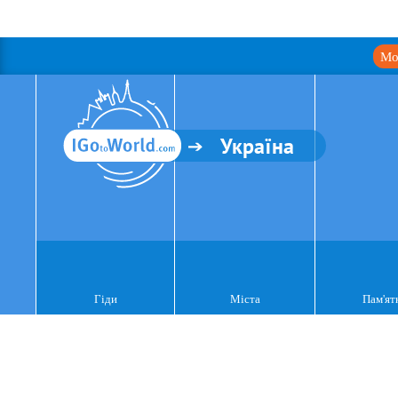
Мо
Україна
Гіди
Міста
Пам'ят