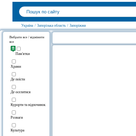
Україна
/
Запорізька область
/
Запоріжжя
Вибрати все / відмінити
все
Бар-ресторан "Балекс" на карті
Пам'ятки
Храми
Де поїсти
Де оселитися
Курорти та відпочинок
Розваги
Культура