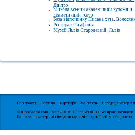
Дніпро
Миколаївський академічний художній
драматичний театр
База відпочинку Писана хата, Волосян
Ресторан Симфонія
Музей Львів Стародавній, Львів
Про проект
Реклама
Партнери
Контакти
Передрук матеріал
© IGotoWorld.com - Your GUIDE TO the WORLD. Всі права захищені.
Копіювання матеріалів без дозволу адміністрації сайту заборонено.