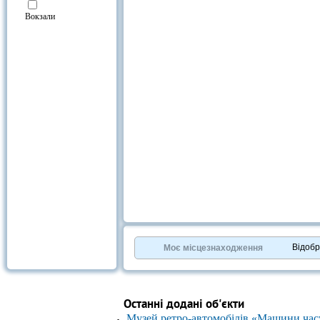
Вокзали
Відоб
Моє місцезнаходження
Останні додані об'єкти
Музей ретро-автомобілів «Машини час