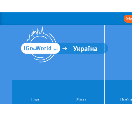
Мо
Україна
Гіди
Міста
Пам'ят