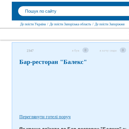
Де поїсти Україна
/
Де поїсти Запорізька область
/
Де поїсти Запоріжжя
Слідкуйте за нами в соцмережах
0
0
я був
я хочу сюди
2347
Бар-ресторан "Балекс"
Переглянути готелі поруч