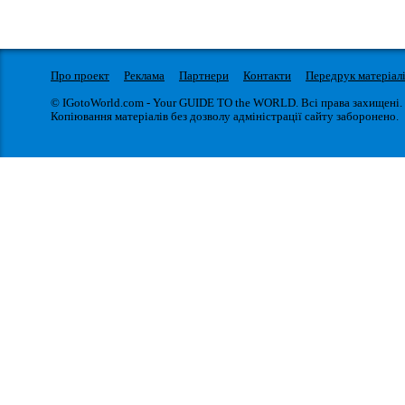
Про проект
Реклама
Партнери
Контакти
Передрук матеріал
© IGotoWorld.com - Your GUIDE TO the WORLD. Всі права захищені.
Копіювання матеріалів без дозволу адміністрації сайту заборонено.