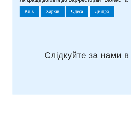
Як краще доїхати до Бар-ресторан "Балекс" з:
Київ
Харків
Одеса
Дніпро