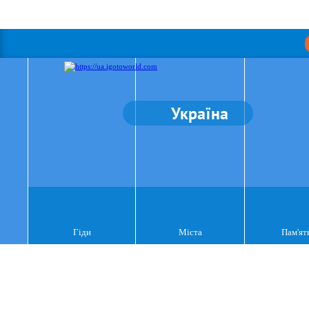
Україна
Гіди
Міста
Пам'ят