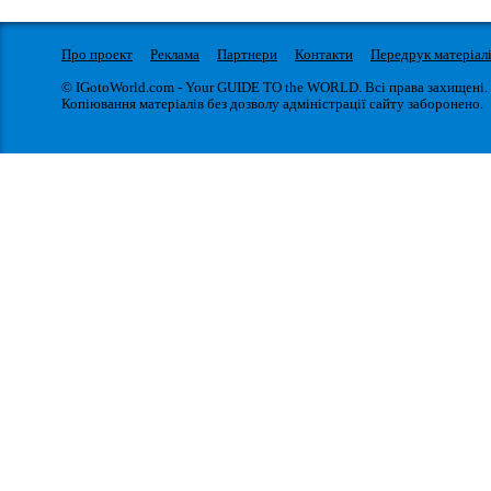
Про проект
Реклама
Партнери
Контакти
Передрук матеріал
© IGotoWorld.com - Your GUIDE TO the WORLD. Всі права захищені.
Копіювання матеріалів без дозволу адміністрації сайту заборонено.