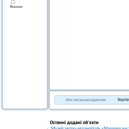
Вокзали
Відоб
Моє місцезнаходження
Останні додані об'єкти
Музей ретро-автомобілів «Машини час