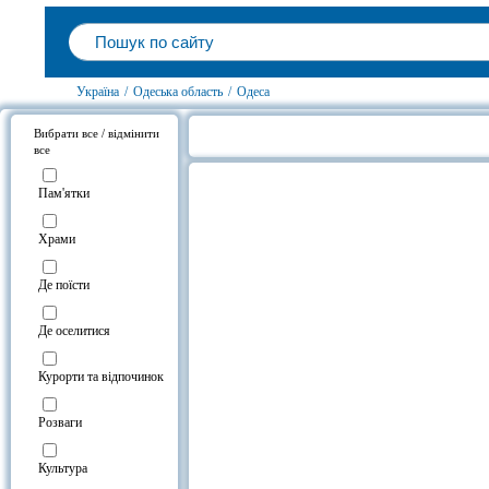
Україна
/
Одеська область
/
Одеса
Вибрати все / відмінити
все
Готелі біля Будинок-стіна, Одеса
Пам'ятки
Храми
Де поїсти
Де оселитися
Курорти та відпочинок
Розваги
Культура