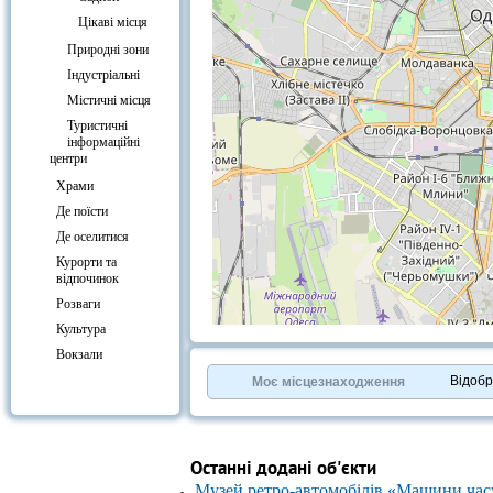
Цікаві місця
Природні зони
Індустріальні
Містичні місця
Туристичні
інформаційні
центри
Храми
Де поїсти
Де оселитися
Курорти та
відпочинок
Розваги
Культура
+
−
Вокзали
⇧
©
OpenStreetMap
contributors.
Відоб
Моє місцезнаходження
»
Останні додані об'єкти
Музей ретро-автомобілів «Машини час