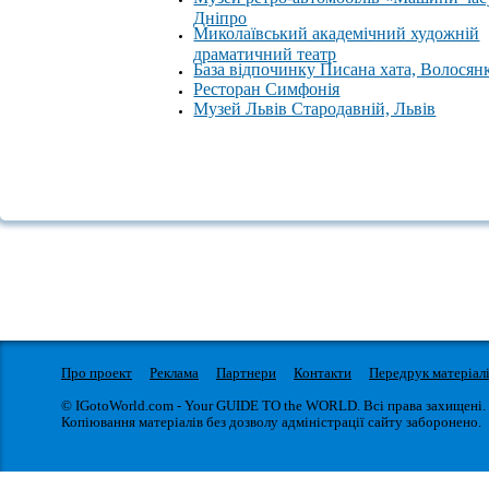
Дніпро
Миколаївський академічний художній
драматичний театр
База відпочинку Писана хата, Волосян
Ресторан Симфонія
Музей Львів Стародавній, Львів
Про проект
Реклама
Партнери
Контакти
Передрук матеріал
© IGotoWorld.com - Your GUIDE TO the WORLD. Всі права захищені.
Копіювання матеріалів без дозволу адміністрації сайту заборонено.