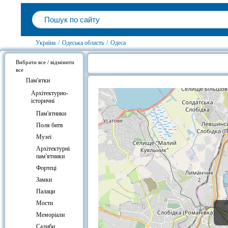
Україна
/
Одеська область
/
Одеса
Вибрати все / відмінити
все
Скульптура Лаокоон, Одеса на ка
Пам'ятки
Архітектурно-
історичні
Пам'ятники
Поля битв
Музеї
Архітектурні
пам'ятники
Фортеці
Замки
Палаци
Мости
Меморіали
Садиби