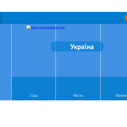
Україна
Гіди
Міста
Пам'ят