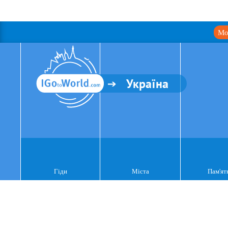
Мо
Україна
Гіди
Міста
Пам'ят