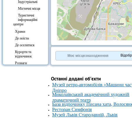
Індустріальні
Містичні місця
Туристичні
інформаційні
центри
Храми
Де поїсти
+
−
Де оселитися
⇧
Курорти та
©
OpenStreetMap
contributors.
Відоб
Моє місцезнаходження
відпочинок
»
Розваги
Культура
Вокзали
Останні додані об'єкти
Музей ретро-автомобілів «Машини час
Дніпро
Миколаївський академічний художній
драматичний театр
База відпочинку Писана хата, Волосян
Ресторан Симфонія
Музей Львів Стародавній, Львів