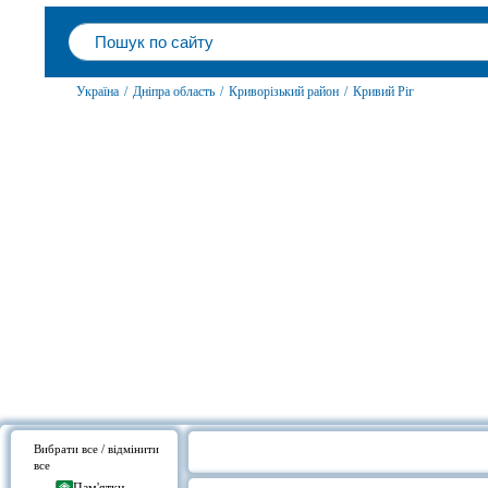
Україна
/
Дніпра область
/
Криворізький район
/
Кривий Ріг
Вибрати все / відмінити
все