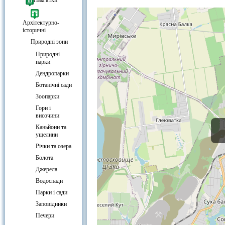
Готелі біля Сквер на кільці 44-го
Пам'ятки
Архітектурно-
історичні
Природні зони
Природні
парки
Дендропарки
Ботанічні сади
Зоопарки
Гори і
височини
Каньйони та
ущелини
Річки та озера
Болота
Джерела
Водоспади
Парки і сади
Заповідники
Печери