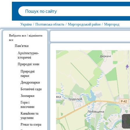
Україна
/
Полтавська область
/
Миргородський район
/
Миргород
Вибрати все / відмінити
все
Ставок «Миргородська калюжа», 
Пам'ятки
Архітектурно-
історичні
Природні зони
Природні
парки
Дендропарки
Ботанічні сади
Зоопарки
Гори і
височини
Каньйони та
ущелини
Річки та озера