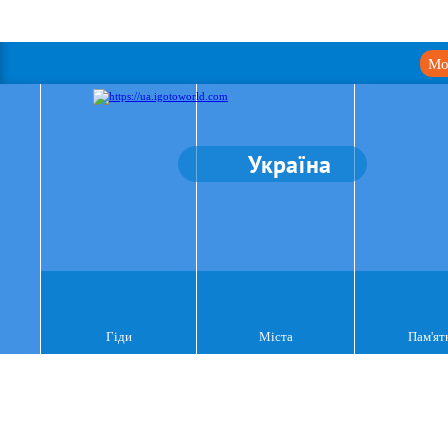
Мо
Україна
Гіди
Міста
Пам'ят