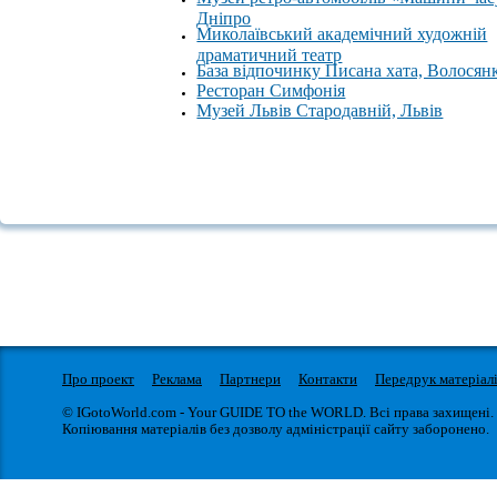
Дніпро
Миколаївський академічний художній
драматичний театр
База відпочинку Писана хата, Волосян
Ресторан Симфонія
Музей Львів Стародавній, Львів
Про проект
Реклама
Партнери
Контакти
Передрук матеріал
© IGotoWorld.com - Your GUIDE TO the WORLD. Всі права захищені.
Копіювання матеріалів без дозволу адміністрації сайту заборонено.