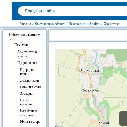
Україна
/
Хмельницька область
/
Чемеровецький район
/
Хропотова
Вибрати все / відмінити
все
Озеро-привидів, Хропотова на ка
Пам'ятки
Архітектурно-
історичні
Природні зони
Природні
парки
Дендропарки
Ботанічні сади
Зоопарки
Гори і
височини
Каньйони та
ущелини
Річки та озера