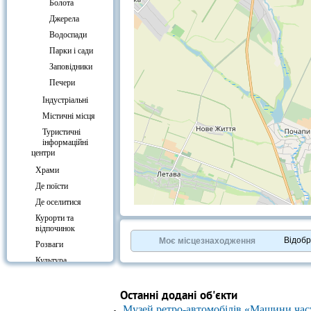
Болота
Джерела
Водоспади
Парки і сади
Заповідники
Печери
Індустріальні
Містичні місця
Туристичні
інформаційні
центри
Храми
Де поїсти
Де оселитися
+
−
Курорти та
⇧
відпочинок
©
OpenStreetMap
contributors.
Відоб
Моє місцезнаходження
Розваги
»
Культура
Вокзали
Останні додані об'єкти
Музей ретро-автомобілів «Машини час