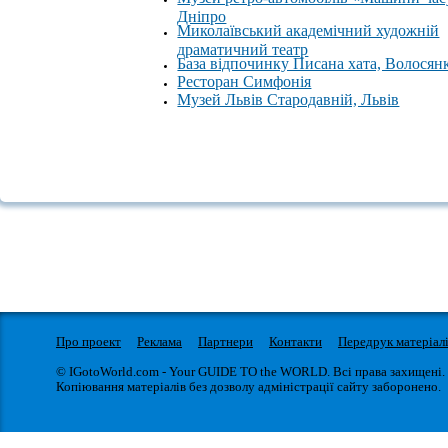
Дніпро
Миколаївський академічний художній
драматичний театр
База відпочинку Писана хата, Волосян
Ресторан Симфонія
Музей Львів Стародавній, Львів
Про проект
Реклама
Партнери
Контакти
Передрук матеріал
© IGotoWorld.com - Your GUIDE TO the WORLD. Всі права захищені.
Копіювання матеріалів без дозволу адміністрації сайту заборонено.