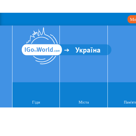
Мо
Україна
Гіди
Міста
Пам'ят