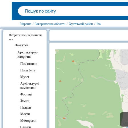
Україна
/
Закарпатська область
/
Хустський район
/
Іза
Вибрати все / відмінити
все
Сироварня ОСГ Бараново, Іза на 
Пам'ятки
Архітектурно-
історичні
Пам'ятники
Поля битв
Музеї
Архітектурні
пам'ятники
Фортеці
Замки
Палаци
Мости
Меморіали
Садиби