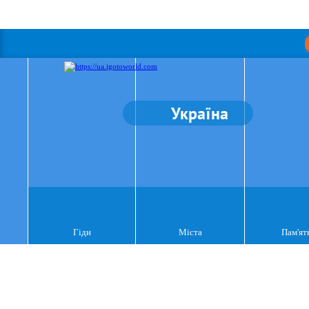
Україна
Гіди
Міста
Пам'ят