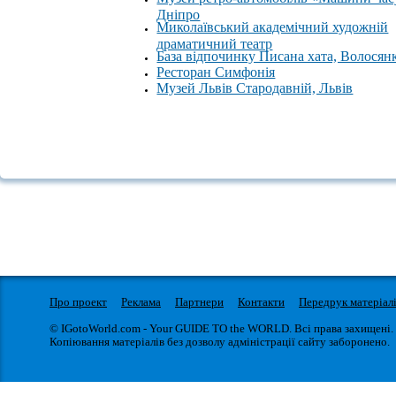
Дніпро
Миколаївський академічний художній
драматичний театр
База відпочинку Писана хата, Волосян
Ресторан Симфонія
Музей Львів Стародавній, Львів
Про проект
Реклама
Партнери
Контакти
Передрук матеріал
© IGotoWorld.com - Your GUIDE TO the WORLD. Всі права захищені.
Копіювання матеріалів без дозволу адміністрації сайту заборонено.