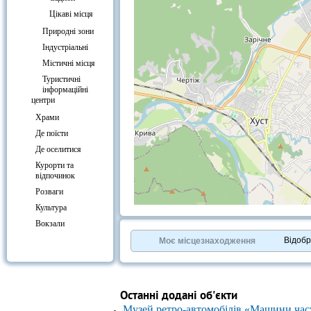
Цікаві місця
Природні зони
Індустріальні
Містичні місця
Туристичні
інформаційні
центри
Храми
Де поїсти
Де оселитися
Курорти та
відпочинок
Розваги
Культура
+
−
Вокзали
⇧
©
OpenStreetMap
contributors.
Відоб
Моє місцезнаходження
»
Останні додані об'єкти
Музей ретро-автомобілів «Машини час