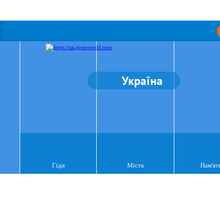
Україна
Гіди
Міста
Пам'ят