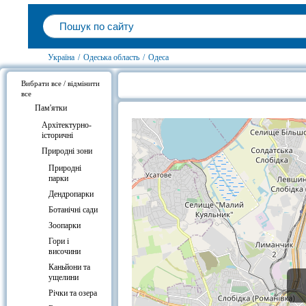
Україна
/
Одеська область
/
Одеса
Вибрати все / відмінити
все
Готелі біля Грецький сквер, Одеса
Пам'ятки
Архітектурно-
історичні
Природні зони
Природні
парки
Дендропарки
Ботанічні сади
Зоопарки
Гори і
височини
Каньйони та
ущелини
Річки та озера