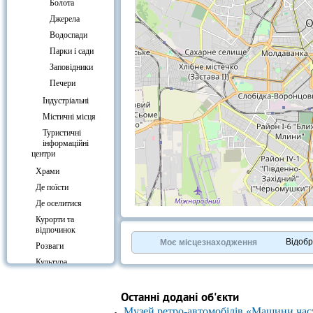
Болота
Джерела
Водоспади
Парки і сади
Заповідники
Печери
Індустріальні
Містичні місця
Туристичні
інформаційні
центри
Храми
Де поїсти
Де оселитися
+
−
Курорти та
⇧
відпочинок
©
OpenStreetMap
contributors.
Відоб
Моє місцезнаходження
Розваги
»
Культура
Вокзали
Останні додані об'єкти
Музей ретро-автомобілів «Машини час