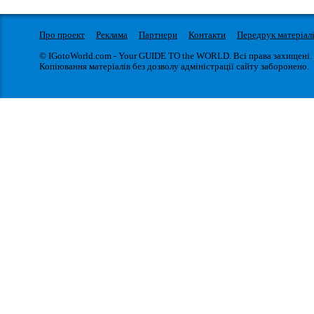
Про проект
Реклама
Партнери
Контакти
Передрук матеріал
© IGotoWorld.com - Your GUIDE TO the WORLD. Всі права захищені.
Копіювання матеріалів без дозволу адміністрації сайту заборонено.