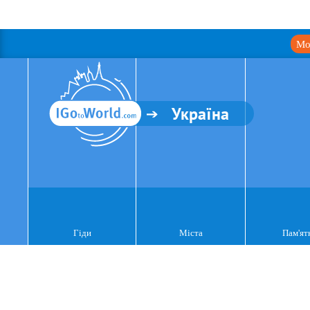
Мо
Україна
Гіди
Міста
Пам'ят