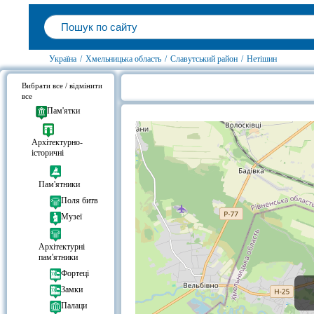
Україна
/
Хмельницька область
/
Славутський район
/
Нетішин
Вибрати все / відмінити
все
Готелі біля Краєзнавчий музей, 
Пам'ятки
Архітектурно-
історичні
Пам'ятники
Поля битв
Музеї
Архітектурні
пам'ятники
Фортеці
Замки
Палаци