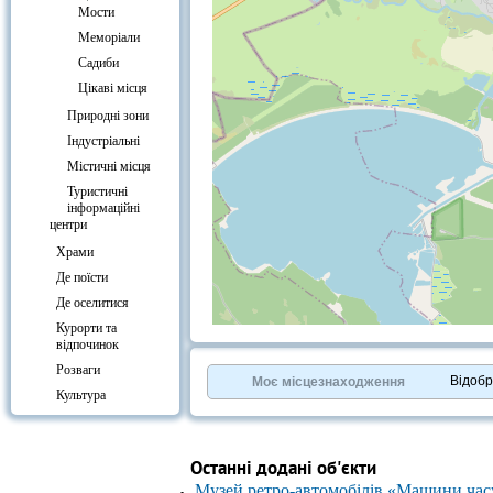
Мости
Меморіали
Садиби
Цікаві місця
Природні зони
Індустріальні
Містичні місця
Туристичні
інформаційні
центри
Храми
Де поїсти
Де оселитися
Курорти та
+
−
відпочинок
⇧
Розваги
©
OpenStreetMap
contributors.
Відоб
Моє місцезнаходження
Культура
»
Вокзали
Останні додані об'єкти
Музей ретро-автомобілів «Машини час