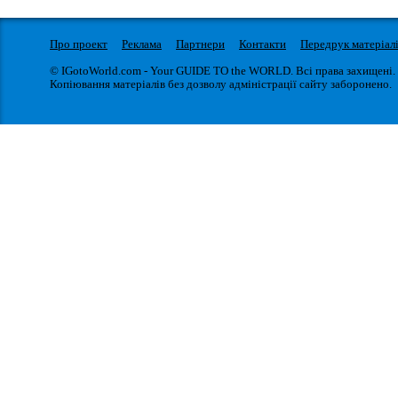
Про проект
Реклама
Партнери
Контакти
Передрук матеріал
© IGotoWorld.com - Your GUIDE TO the WORLD. Всі права захищені.
Копіювання матеріалів без дозволу адміністрації сайту заборонено.