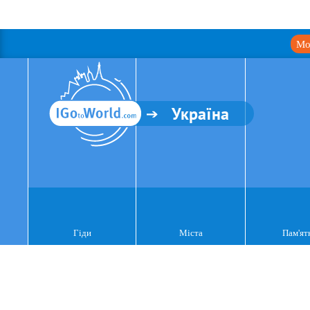
Мо
Україна
Гіди
Міста
Пам'ят