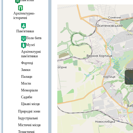
Готелі біля Біла альтанка, Хортиц
Пам'ятки
Архітектурно-
історичні
Пам'ятники
Поля битв
Музеї
Архітектурні
пам'ятники
Фортеці
Замки
Палаци
Мости
Меморіали
Садиби
Цікаві місця
Природні зони
Індустріальні
Містичні місця
Туристичні