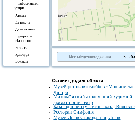
інформаційні
центри
Храми
Де поїсти
Де оселитися
Курорти та
відпочинок
+
−
Розваги
⇧
Культура
©
OpenStreetMap
contributors.
Відоб
Моє місцезнаходження
Вокзали
»
Останні додані об'єкти
Музей ретро-автомобілів «Машини час
Дніпро
Миколаївський академічний художній
драматичний театр
База відпочинку Писана хата, Волосян
Ресторан Симфонія
Музей Львів Стародавній, Львів