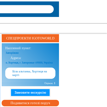
СПЕЦПРОЕКТИ IGOTOWORLD
Населений пункт:
Запоріжжя
Адреса:
о. Хортиця, г. Запорожье 69000, Україна
Біла альтанка, Хортиця на
карті
Оцінок:
1
Замовити екскурсію
Подивитися готелі поруч