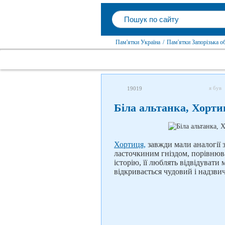
Пам'ятки Україна
/
Пам'ятки Запорізька о
я був
19019
Біла альтанка, Хорти
Хортиця,
завжди мали аналогії 
ласточкиним гніздом, порівнюва
історію, її люблять відвідувати м
відкривається чудовий і надзви