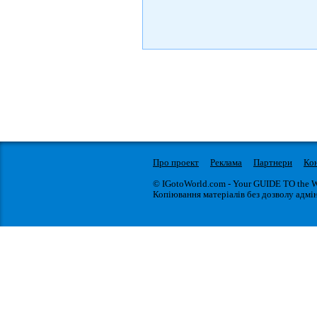
Про проект
Реклама
Партнери
Ко
© IGotoWorld.com - Your GUIDE TO the 
Копіювання матеріалів без дозволу адмін