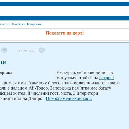
бласть
/
Пам'ятки Запоріжжя
Показати на карті
2
3
я хочу сюди
ця
Екскурсії, які проводилися в
минулому столітті на
острові
з кримськими. Альтанку білого кольору, яку почали називати
ли з палацом Ай-Тодор. Запорізька пам`ятка має багату
ісцеві жителі й численні гості міста. З її території
чайний вид на Дніпро і
Преображенський міст.