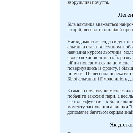
зворушливі почуття.
Леген
Біла альтанка вважається найро
історій, легенд та оповідей про 
Найвідоміша легенда свідчить пр
альтанка стала талісманом любо
навчання курсом льотчика, молод
своєю коханою в місті. Їх розлу
війни повернуться на це місце. Т
повернувшись із фронту, і більш
почуття. Ця легенда переказуєт
Білої альтанки і її можливість 
З самого початку
це
місце стал
побачити закохані пари, а весі
сфотографуватися в Білій альтан
моменту заснування альтанки її
допомагає багатьом серцям знай
Як діста