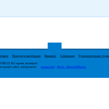
нтакти
Передрук матеріалів
Вакансії
Співпраця
Туроператорам і гіда
WORLD. Всі права захищені.
істрації сайту заборонено.
iproaction
-
Фото - DepositPhotos