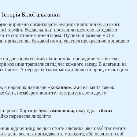
Історія Білої альтанки
 було вирішено організувати Будинок відпочинку, до якого
роткі терміни будівельники поставили шестеро котеджів з
и та спортивним інвентарем. Путівки в казкове місце
гли приїхати всі бажаючі помилуватися прекрасною природою
е на довгоочікуваний відпочинок, проводили час весело.
рії кохання траплялися під час кожного заїзду. В альтанці на
 світанок. А перед від`їздом завжди йшли попрощатися з цим
а, в народі
їх
називали
«кохання».
Жителі міста також
же бути, незабаром вони тут зустрінуть свою другу
нні роки. Хортиця була
замінована,
тому одна
з білих
йко перенесла лихоліття.
нок відпочинку, де досі стоїть альтанка, яка пам`ятає багато
и в день весілля приїжджають молодята, аби освятити свої