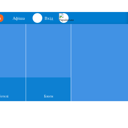
м
Афіша
Вхід
Готелі
Блоги