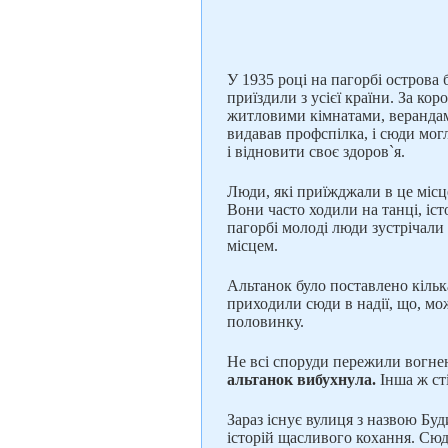
У 1935 році на пагорбі острова
приїздили з усієї країни. За ко
житловими кімнатами, верандам
видавав профспілка, і сюди мо
і відновити своє здоров`я.
Люди, які приїжджали в це місц
Вони часто ходили на танці, істо
пагорбі молоді люди зустрічали
місцем.
Альтанок було поставлено кільк
приходили сюди в надії, що, мо
половинку.
Не всі споруди пережили вогне
альтанок вибухнула.
Інша ж сті
Зараз існує вулиця з назвою Буди
історій щасливого кохання. Сюд