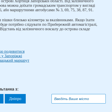
 острові Хортиця Запорізької області. Від залізничного
рова можна доїхати громадським транспортом у вигляді
, або маршрутними автобусами № 3, 69, 75, 38, 87, 91.
и пішки близько кілометра за вказівниками. Якщо їхати
буде потрібно слідувати по Прибережній автомагістралі,
 Відстань від залізничного вокзалу до острова складе
 що подивитися
и у Запоріжжі
озацький маршрут
льтанка з:
Дніпро