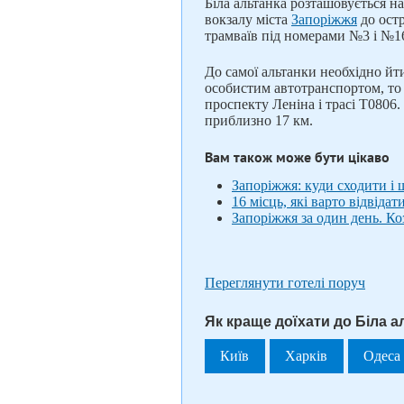
Біла альтанка розташовується на
вокзалу міста
Запоріжжя
до ост
трамваїв під номерами №3 і №16
До самої альтанки необхідно йт
особистим автотранспортом, то 
проспекту Леніна і трасі Т0806.
приблизно 17 км.
Вам також може бути цікаво
Запоріжжя: куди сходити і
16 місць, які варто відвідат
Запоріжжя за один день. К
Переглянути готелі поруч
Як краще доїхати до Біла а
Київ
Харків
Одеса