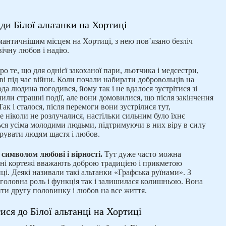
ди Білої альтанки на Хортиці
мантичнішим місцем на Хортиці, з нею пов`язано безліч
вічну любов і надію.
о те, що для однієї закоханої пари, льотчика і медсестри,
ві під час війни. Коли почали набирати добровольців на
а людина погодився, йому так і не вдалося зустрітися зі
чили страшні події, але вони домовилися, що після закінчення
ак і сталося, після перемоги вони зустрілися тут,
е ніколи не розлучалися, настільки сильним було їхнє
ься усіма молодими людьми, підтримуючи в них віру в силу
дарувати людям щастя і любов.
о
символом любові і вірності.
Тут дуже часто можна
льні кортежі вважають доброю традицією і прикметою
ці. Деякі називали такі альтанки «Графська руїнами». З
 головна роль і функція так і залишилася колишньою. Вона
ти другу половинку і любов на все життя.
тися до Білої альтанці на Хортиці