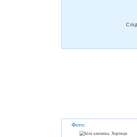
Слі
Фото: