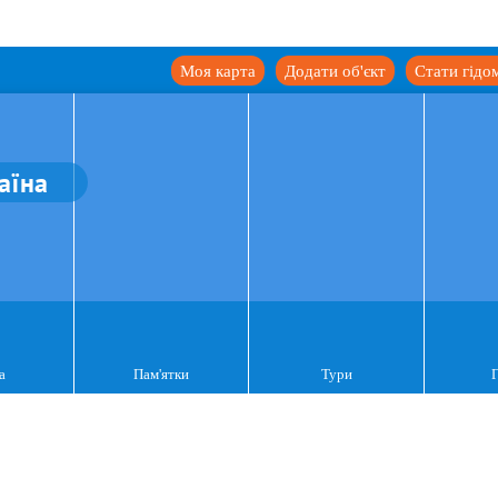
Моя карта
Додати об'єкт
Стати гідо
аїна
а
Пам'ятки
Тури