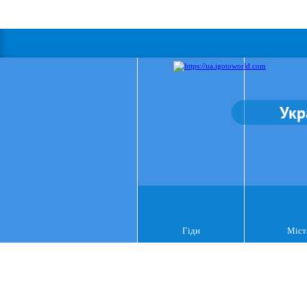
Укр
Гіди
Міст