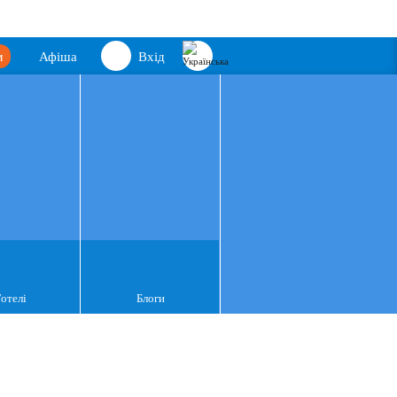
м
Афіша
Вхід
Готелі
Блоги