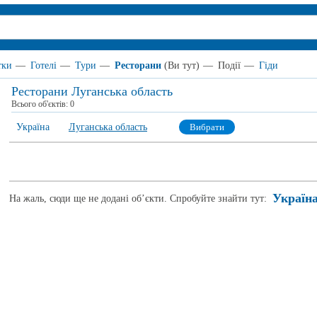
тки
—
Готелі
—
Тури
—
Ресторани
(Ви тут)
—
Події
—
Гіди
Ресторани Луганська область
Всього об'єктів:
0
Україна
Луганська область
Вибрати
Україн
На жаль, сюди ще не додані об’єкти. Спробуйте знайти тут: