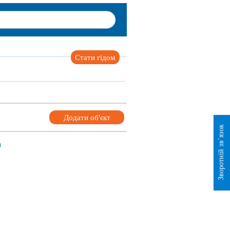
Стати гідом
Додати об'єкт
Зворотній зв`язок
а