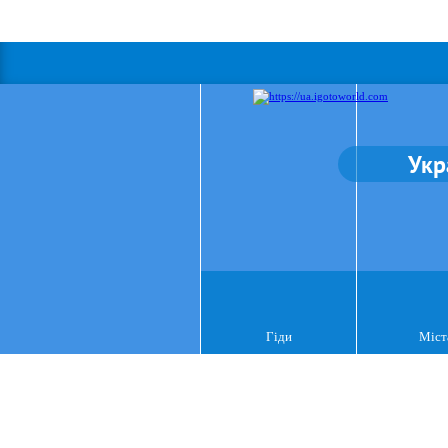
Укр
Гіди
Міст