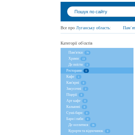
Все про
Луганську область
:
Пам`я
Категорії об'єктів
Пам'ятки
79
Храми
13
Де поїсти
3
Ресторани
0
Кафе
1
Кав'ярні
0
Закусочні
2
Піцерії
0
Арт кафе
0
Кальянні
0
Суші-бари
0
Бари і паби
0
Де оселитися
26
Курорти та відпочинок
0