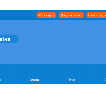
Моя карта
Додати об'єкт
Стати гідо
аїна
а
Пам'ятки
Тури