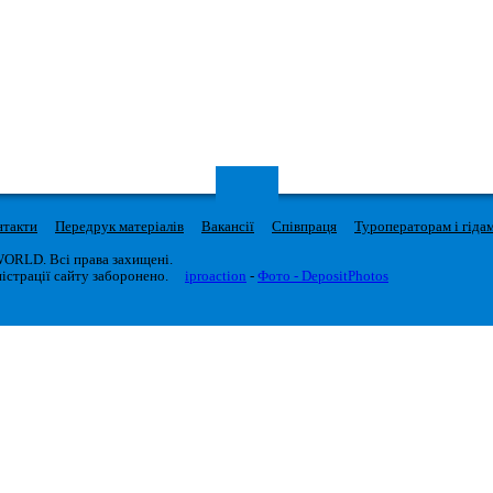
нтакти
Передрук матеріалів
Вакансії
Співпраця
Туроператорам і гіда
WORLD. Всі права захищені.
істрації сайту заборонено.
iproaction
-
Фото - DepositPhotos