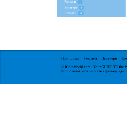
Розваги
1
Культура
5
Вокзали
33
Про проект
Реклама
Партнери
Ко
© IGotoWorld.com - Your GUIDE TO the 
Копіювання матеріалів без дозволу адмін