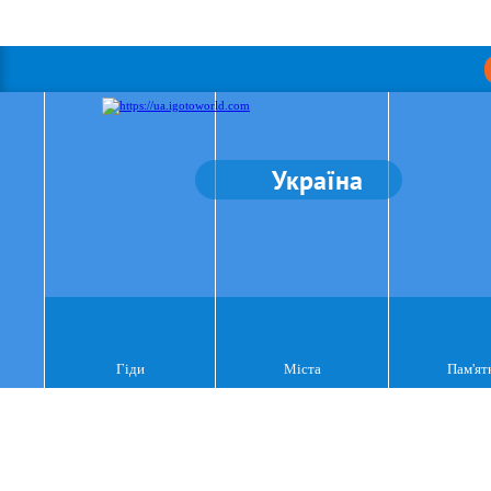
Україна
Гіди
Міста
Пам'ят