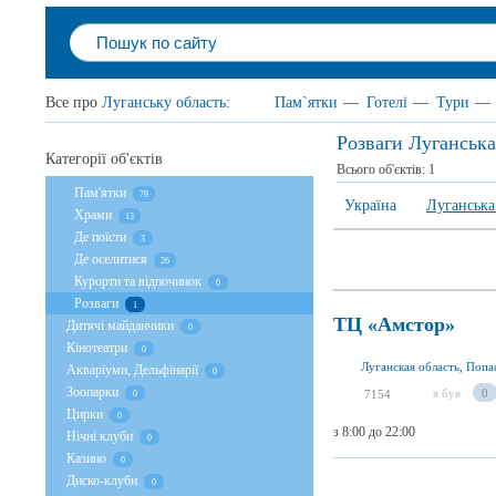
Все про
Луганську область
:
Пам`ятки
—
Готелі
—
Тури
—
Розваги Луганська
Категорії об'єктів
Всього об'єктів:
1
Пам'ятки
79
Україна
Луганська
Храми
13
Де поїсти
3
Де оселитися
26
Курорти та відпочинок
0
Розваги
1
ТЦ «Амстор»
Дитячі майданчики
0
Кінотеатри
0
Акваріуми, Дельфінарії
0
Зоопарки
я був
0
7154
0
Цирки
0
з 8:00 до 22:00
Нічні клуби
0
Казино
0
Диско-клуби
0