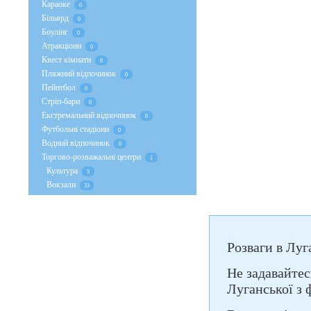
Караоке
0
Більярд
0
Боулінг
0
Атракціони
0
Квест кімнати
0
Пляжний відпочинок
0
Пейнтбол
0
Стрiп-бари
0
Екстремальний відпочинок
0
Футбольні стадіони
0
Водний відпочинок
0
Торгово-розважальні центри
1
Культура
5
Вокзали
33
Розваги в Луг
Не задавайтес
Луганської з 