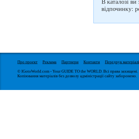
В каталозі ви 
відпочинку: р
Про проект
Реклама
Партнери
Контакти
Передрук матеріал
© IGotoWorld.com - Your GUIDE TO the WORLD. Всі права захищені.
Копіювання матеріалів без дозволу адміністрації сайту заборонено.