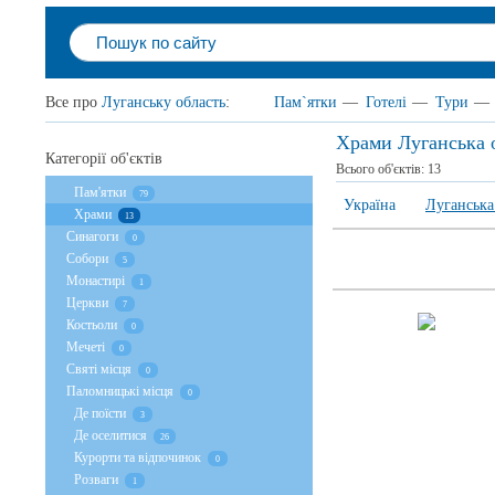
Все про
Луганську область
:
Пам`ятки
—
Готелі
—
Тури
—
Храми Луганська 
Категорії об'єктів
Всього об'єктів:
13
Пам'ятки
79
Україна
Луганська
Храми
13
Cинагоги
0
Собори
5
Монастирі
1
Церкви
7
Костьоли
0
Мечеті
0
Святі місця
0
Паломницькі місця
0
Де поїсти
3
Де оселитися
26
Курорти та відпочинок
0
Розваги
1