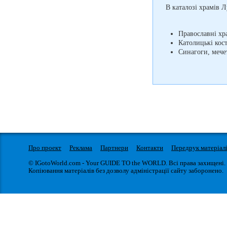
В каталозі храмів Л
Православні хр
Католицькі кос
Синагоги, мечет
Про проект
Реклама
Партнери
Контакти
Передрук матеріал
© IGotoWorld.com - Your GUIDE TO the WORLD. Всі права захищені.
Копіювання матеріалів без дозволу адміністрації сайту заборонено.