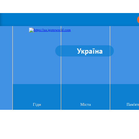
Україна
Гіди
Міста
Пам'ят