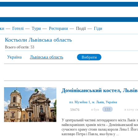
ки
—
Готелі
—
Тури
—
Ресторани
—
Події
—
Гіди
Костьоли Львівська область
Всього об'єктів:
53
Україна
Львівська область
Вибрати
Домініканський костел, Львів
пл. Музейна 1, м. Львів, Україна
я був
133
я хочу с
59476
У центральній частині легендарного міста Львів 
найяскравіших храмів міста – Домініканський кос
сучасного храму стояв палац короля Лева І. Йог
каплицю Петра і Павла, яка була у ...