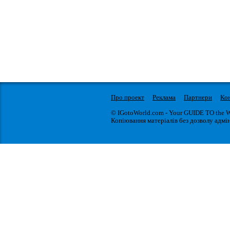
Про проект
Реклама
Партнери
Ко
© IGotoWorld.com - Your GUIDE TO the 
Копіювання матеріалів без дозволу адмін