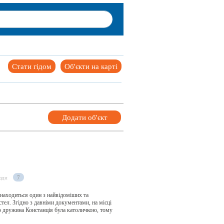
Стати гідом
Об'єкти на карті
Додати об'єкт
юди
7
знаходиться один з найвідоміших та
тел. Згідно з давніми документами, на місці
о дружина Констанція була католичкою, тому