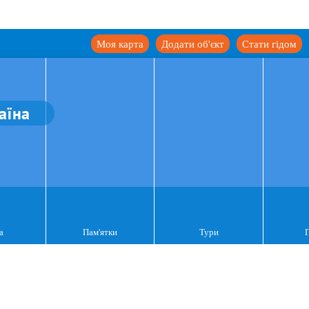
Моя карта
Додати об'єкт
Стати гідом
аїна
а
Пам'ятки
Тури