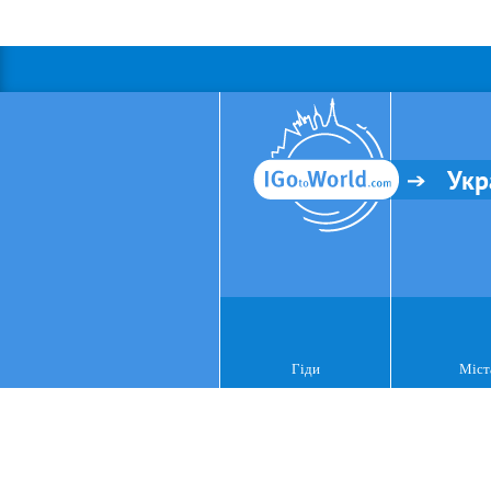
Укр
Гіди
Міст