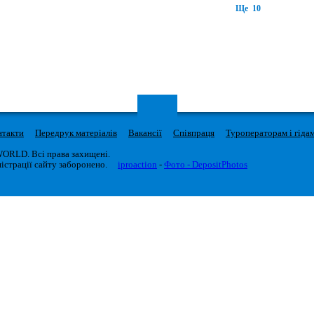
Ще 10
нтакти
Передрук матеріалів
Вакансії
Співпраця
Туроператорам і гіда
WORLD. Всі права захищені.
істрації сайту заборонено.
iproaction
-
Фото - DepositPhotos