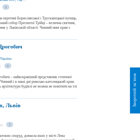
0
на перетині Бориславської і Трускавецької вулиць,
ьний собор Пресвятої Трійці – велична святиня,
ння у Львівській області. Чинний нині храм є
Дрогобич
 Україна
и
0
Зворотній зв`язок
обичі – найяскравіший представник готичної
. Чинний і в наші дні римсько-католицький храм.
 архітектури будівлі не можна не помітити на тлі
в, Львів
ди
3
ьтових споруд, довкола яких у місті Лева