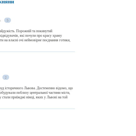
жняни
и
5
байдужість. Порожній та покинутий
ідвідувачів, які почули про красу храму
и на власні очі неймовірне поєднання готики,
2
руд історичного Львова. Достеменно відомо, що
 побудували поблизу центральної частини міста,
 стали приїжджі німці, яких у Львові на той