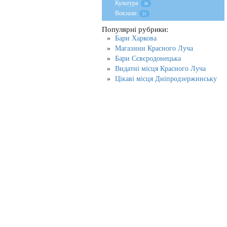
Культура
36
Вокзали
21
Популярні рубрики:
Бари Харкова
Магазини Красного Луча
Бари Сєвєродонецька
Видатні місця Красного Луча
Цікаві місця Дніпродзержинську