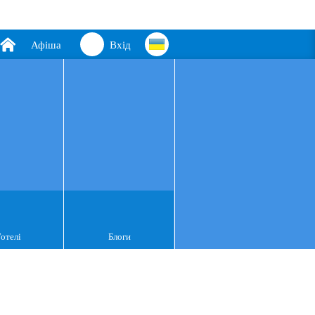
Афіша
Вхід
Готелі
Блоги