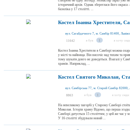
створено не одну легенду. Монастир зараз уже н
історичний архів. Однак збереглася його окраса
базиліка у 17 столітті. ...
Костел Іоанна Хрестителя, Са
вул. Сагайдачного 7, м. Самбір 81400, Львівсь
я був
1
я хочу сюд
11642
Костел Іоанна Хрестителя в Самборі можна охар
у місті та найвища. Він височіє над тихим та пр
тому шукати довго не доведеться. Взагалі у Самб
храмів. Наприклад, ...
Костел Святого Миколая, Ст
я був
1
я хочу сюди
8863
На невеликому пагорбі у Старому Самборі стоїть
Миколая. Історія храму Відомо, що перша згадк
Самборі датується 15 століттям; у цей же час у м
У 16 столітті збудували новий ...