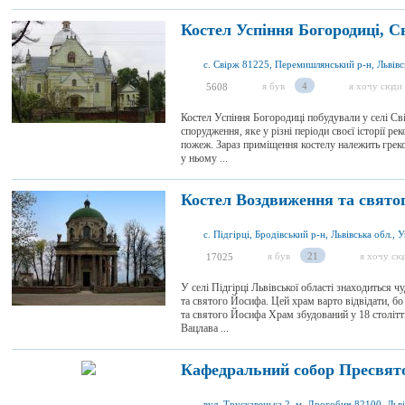
Костел Успіння Богородиці, С
c. Свірж 81225, Перемишлянський р-н, Львівсь
я був
4
я хочу сюди
5608
Костел Успіння Богородиці побудували у селі Сві
спорудження, яке у різні періоди своєї історії р
пожеж. Зараз приміщення костелу належить греко
у ньому ...
Костел Воздвиження та святог
с. Підгірці, Бродівський р-н, Львівська обл., 
я був
21
я хочу сю
17025
У селі Підгірці Львівської області знаходиться 
та святого Йосифа. Цей храм варто відвідати, бо
та святого Йосифа Храм збудований у 18 столітт
Вацлава ...
Кафедральний собор Пресвято