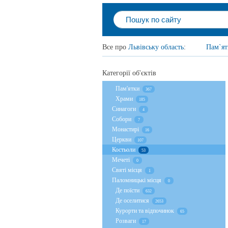
Все про
Львівську область
:
Пам`ят
Категорії об'єктів
Пам'ятки
367
Храми
185
Cинагоги
4
Собори
7
Монастирі
16
Церкви
107
Костьоли
53
Мечеті
0
Святі місця
1
Паломницькі місця
0
Де поїсти
632
Де оселитися
2653
Курорти та відпочинок
65
Розваги
17