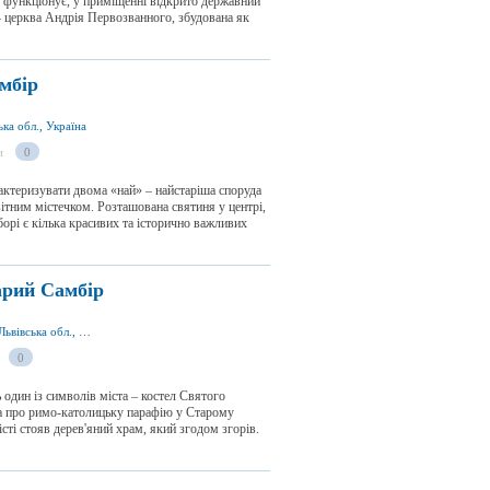
е функціонує, у приміщенні відкрито державний
 – церква Андрія Первозванного, збудована як
мбір
ка обл., Україна
и
0
актеризувати двома «най» – найстаріша споруда
ивітним містечком. Розташована святиня у центрі,
орі є кілька красивих та історично важливих
арий Самбір
вул. Самбірська 77, м. Старий Самбір 82000, Львівська обл., Україна
0
 один із символів міста – костел Святого
а про римо-католицьку парафію у Старому
істі стояв дерев'яний храм, який згодом згорів.