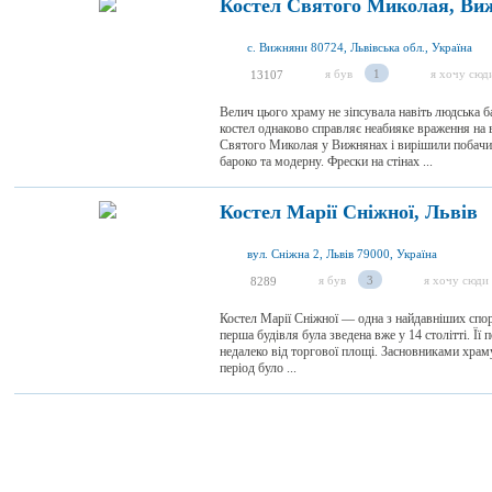
Костел Святого Миколая, Ви
с. Вижняни 80724, Львівська обл., Україна
я був
1
я хочу сюд
13107
Велич цього храму не зіпсувала навіть людська 
костел однаково справляє неабияке враження на в
Святого Миколая у Вижнянах і вирішили побачит
бароко та модерну. Фрески на стінах ...
Костел Марії Сніжної, Львів
вул. Сніжна 2, Львів 79000, Україна
я був
3
я хочу сюди
8289
Костел Марії Сніжної — одна з найдавніших спо
перша будівля була зведена вже у 14 столітті. Її
недалеко від торгової площі. Засновниками храму
період було ...