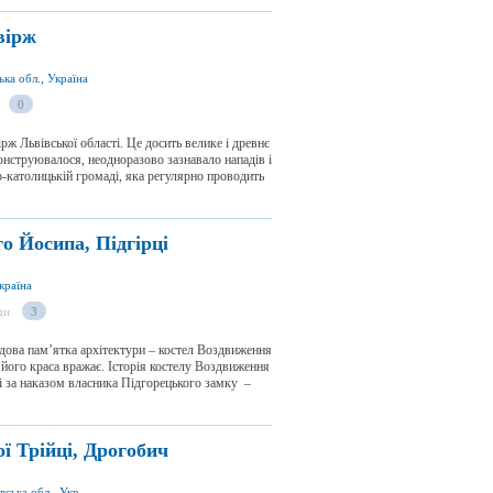
вірж
ка обл., Україна
0
рж Львівської області. Це досить велике і древнє
еконструювалося, неодноразово зазнавало нападів і
-католицькій громаді, яка регулярно проводить
о Йосипа, Підгірці
Україна
ди
3
чудова пам’ятка архітектури – костел Воздвиження
 його краса вражає. Історія костелу Воздвиження
і за наказом власника Підгорецького замку –
ї Трійці, Дрогобич
вул. Трускавецька 2, м. Дрогобич 82100, Львівська обл., Україна