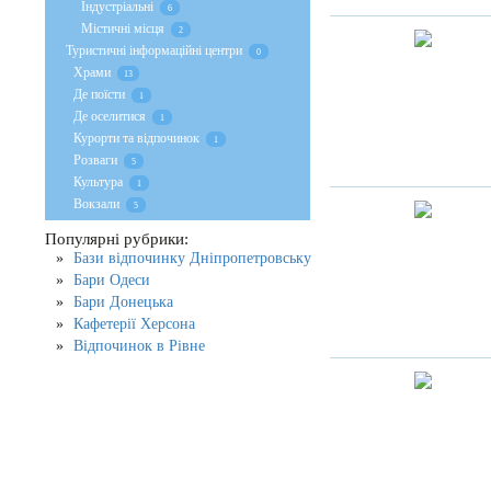
Індустріальні
6
Містичні місця
2
Туристичні інформаційні центри
0
Храми
13
Де поїсти
1
Де оселитися
1
Курорти та відпочинок
1
Розваги
5
Культура
1
Вокзали
5
Популярні рубрики:
Бази відпочинку Дніпропетровську
Бари Одеси
Бари Донецька
Кафетерії Херсона
Відпочинок в Рівне