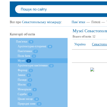
Все про
Севастопольську міськраду
:
Пам`ятки
—
Готелі
—
Музеї Севастополь
Категорії об'єктів
Всього об'єктів:
12
Пам'ятки
76
Україна
Севастопо
Архітектурно-історичні
59
Пам'ятники
17
Поля битв
3
Музеї
12
Архітектурні пам'ятники
12
Фортеці
3
Замки
0
Палаци
0
Мости
1
Меморіали
4
Садиби
1
Цікаві місця
19
Природні зони
13