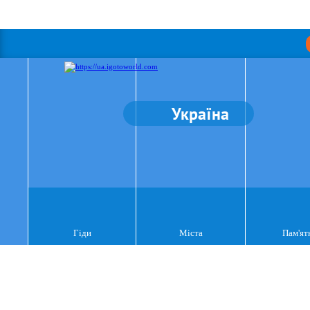
Україна
Гіди
Міста
Пам'ят