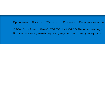
Про проект
Реклама
Партнери
Контакти
Передрук матеріал
© IGotoWorld.com - Your GUIDE TO the WORLD. Всі права захищені.
Копіювання матеріалів без дозволу адміністрації сайту заборонено.