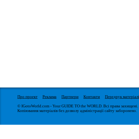
Про проект
Реклама
Партнери
Контакти
Передрук матеріал
© IGotoWorld.com - Your GUIDE TO the WORLD. Всі права захищені.
Копіювання матеріалів без дозволу адміністрації сайту заборонено.