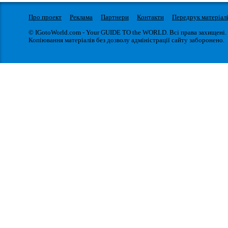
Про проект
Реклама
Партнери
Контакти
Передрук матеріал
© IGotoWorld.com - Your GUIDE TO the WORLD. Всі права захищені.
Копіювання матеріалів без дозволу адміністрації сайту заборонено.