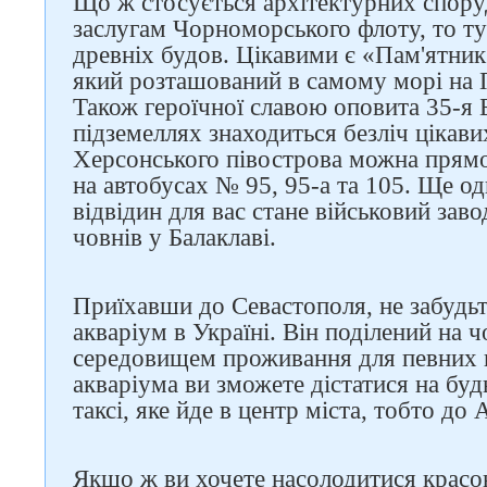
Що ж стосується архітектурних спору
заслугам Чорноморського флоту, то тут
древніх будов. Цікавими є «Пам'ятни
який розташований в самому морі на 
Також героїчної славою оповита 35-я Б
підземеллях знаходиться безліч цікави
Херсонського півострова можна прям
на автобусах № 95, 95-а та 105. Ще о
відвідин для вас стане військовий зав
човнів у Балаклаві.
Приїхавши до Севастополя, не забудьт
акваріум в Україні. Він поділений на ч
середовищем проживання для певних в
акваріума ви зможете дістатися на б
таксі, яке йде в центр міста, тобто до 
Якщо ж ви хочете насолодитися красо