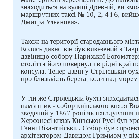
знаходиться на вулиці Древній, ви змо
маршрутних таксі № 10, 2, 4 і 6, вий
Дмитра Ульянова».
Також на території стародавнього міст
Колись давно він був вивезений з Тав
дзвіницю собору Паризької Богоматері
століття його повернули в рідні краї
консула. Тепер дзвін у Стрілецькій бу
про близькість берега, коли над морем
У тій же Стрілецькій бухті знаходити
пам'ятник - собор київського князя Во
зведений у 1867 році як нагадування п
Херсонесі князь Київської Русі був хр
Ганні Візантійській. Собор був спрое
архітектором Давидом Гриммом у віза