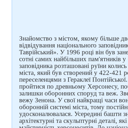
Знайомство з містом, якому більше дво
відвідування національного заповідни
Таврійський». У 1996 році він був з
сотні самих найбільших пам'ятників у с
заповідника розташовані руїни колись
міста, який був створений у 422-421 
переселенцями з Гераклеї Понтійської
пройтися по древньому Херсонесу, поб
залишки оборонних споруд та веж. Зве
вежу Зенона. У свої найкращі часи вон
оборонній системі міста, тому постій
удосконалювалася. Усередині башти зн
архітектурні та скульптурні деталі, як
майстерність херсонеситів. До націон