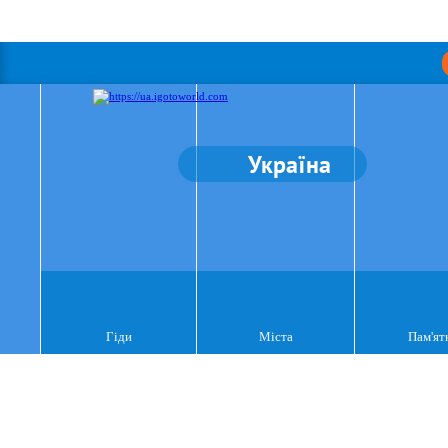
Україна
Гіди
Міста
Пам'ят