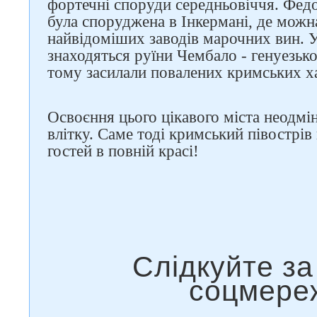
фортечні споруди середньовіччя. Фед
була споруджена в Інкермані, де можна
найвідоміших заводів марочних вин. У
знаходяться руїни Чембало - генуезько
тому засилали повалених кримських ха
Освоєння цього цікавого міста неодмі
влітку. Саме тоді кримський півострів
гостей в повній красі!