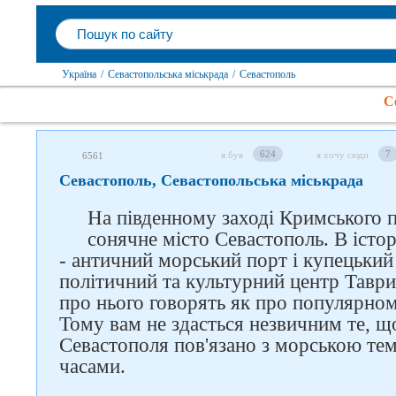
Україна
/
Севастопольська міськрада
/
Севастополь
С
624
7
я був
я хочу сюди
6561
Севастополь, Севастопольська міськрада
На південному заході Кримського 
сонячне місто Севастополь. В істор
- античний морський порт і купецький
політичний та культурний центр Таври
про нього говорять як про популярном
Тому вам не здасться незвичним те, щ
Севастополя пов'язано з морською те
часами.