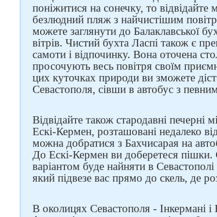
поніжитися на сонечку, то відвідайте 
безлюдний пляж з найчистішим повітр
можете заглянути до Балаклавської бу
вітрів. Чистий бухта Ласпі також є пр
самоти і відпочинку. Вона оточена сто
просочують весь повітря своїм приє
цих куточках природи ви зможете діст
Севастополя, сівши в автобус з певн
Відвідайте також стародавні печерні 
Ескі-Кермен, розташовані недалеко ві
можна добратися з Бахчисарая на авто
До Ескі-Кермен ви доберетеся пішки
варіантом буде найняти в Севастополі 
який підвезе вас прямо до скель, де ро
В околицях Севастополя - Інкермані і 