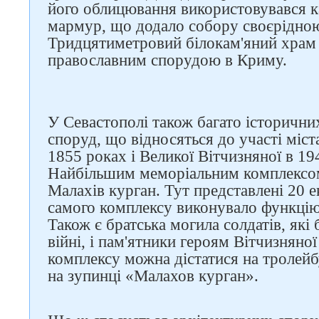
його облицювання використовувався к
мармур, що додало собору своєрідно
Тридцятиметровий білокам'яний храм
православним спорудою в Криму.
Слідкуйте за нами в
У Севастополі також багато історичних
соцмережах
споруд, що відносяться до участі міст
1855 роках і Великої Вітчизняної в 19
Найбільшим меморіальним комплексом 
Малахів курган. Тут представлені 20 ек
самого комплексу виконувало функцію
Також є братська могила солдатів, які
війні, і пам'ятники героям Вітчизняно
комплексу можна дістатися на тролейб
на зупинці «Малахов курган».