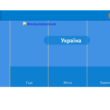
Україна
Гіди
Міста
Пам'ят