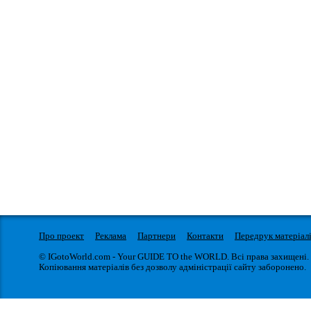
Про проект
Реклама
Партнери
Контакти
Передрук матеріал
© IGotoWorld.com - Your GUIDE TO the WORLD. Всі права захищені.
Копіювання матеріалів без дозволу адміністрації сайту заборонено.