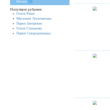
Вокзали
7
Популярні рубрики:
Готелі Рівне
Магазини Лисичанська
Парки Запоріжжі
Готелі Стаханова
Парки Сєвєродонецька