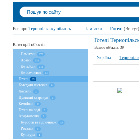
Все про
Тернопільську область
:
Пам`ятки
—
Готелі
(Ви тут
Готелі Тернопільс
Категорії об'єктів
Всього об'єктів:
39
Пам'ятки
172
Україна
Тернопіль
Храми
133
Де поїсти
118
Де оселитися
43
Готелі
39
Котеджні містечка
0
Хостели
2
Приватні квартири
1
Кемпінги
0
Готелі на воді
0
Апартаменти
3
Курорти та відпочинок
15
Розваги
5
Культура
4