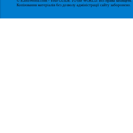
© IGotoWorld.com - Your GUIDE TO the WORLD. Всі права захищені.
Копіювання матеріалів без дозволу адміністрації сайту заборонено.