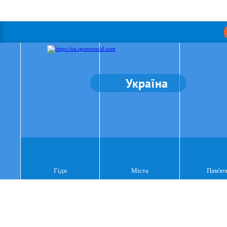
Україна
Гіди
Міста
Пам'ят