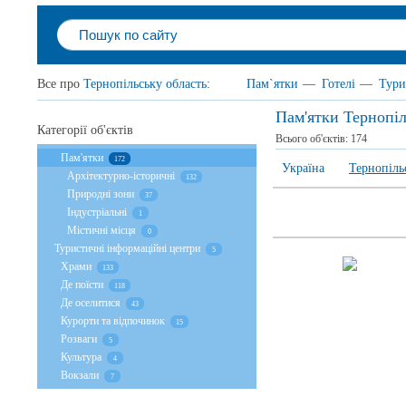
Все про
Тернопільську область
:
Пам`ятки
—
Готелі
—
Тури
Пам'ятки Тернопіл
Категорії об'єктів
Всього об'єктів:
174
Пам'ятки
172
Україна
Тернопіль
Архітектурно-історичні
132
Природні зони
37
Індустріальні
1
Містичні місця
0
Туристичні інформаційні центри
5
Храми
133
Де поїсти
118
Де оселитися
43
Курорти та відпочинок
15
Розваги
5
Культура
4
Вокзали
7