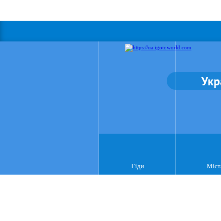
Укр
Гіди
Міст