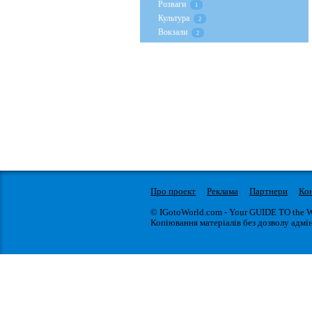
Розваги
1
Культура
2
Вокзали
2
Про проект
Реклама
Партнери
Ко
© IGotoWorld.com - Your GUIDE TO the 
Копіювання матеріалів без дозволу адмін