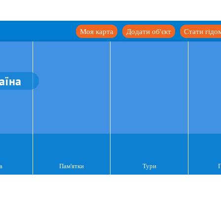
Моя карта
Додати об'єкт
Стати гідо
аїна
а
Пам'ятки
Тури