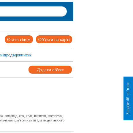
Стати гідом
Об'єкти на карті
ніпродзержинськ
Додати об'єкт
Зворотній зв`язок
, лимонад, сок, квас, напитки, энергетик,
влечения для всей семьи для людей любого