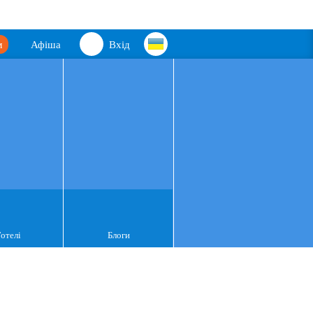
м
Афіша
Вхід
Готелі
Блоги