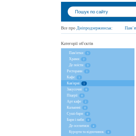
Все про
Дніпродзержинськ
:
Пам`я
Категорії об'єктів
Пам'ятки
5
Храми
2
Де поїсти
3
Ресторани
1
Кафе
1
Кав'ярні
1
Закусочні
0
Піцерії
0
Арт кафе
2
Кальянні
0
Суші-бари
0
Бари і паби
0
Де оселитися
4
Курорти та відпочинок
0