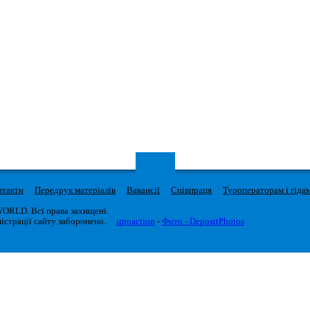
нтакти
Передрук матеріалів
Вакансії
Співпраця
Туроператорам і гіда
WORLD. Всі права захищені.
істрації сайту заборонено.
iproaction
-
Фото - DepositPhotos