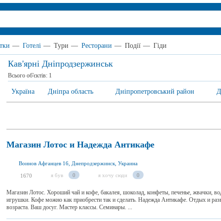
тки
—
Готелі
—
Тури
—
Ресторани
—
Події
—
Гіди
Кав'ярні Дніпродзержинськ
Всього об'єктів:
1
Україна
Дніпра область
Дніпропетровський район
Д
Магазин Лотос и Надежда Антикафе
Воинов Афганцев 16, Днепродзержинск, Украина
я був
0
я хочу сюди
0
1670
Магазин Лотос. Хороший чай и кофе, бакалея, шоколад, конфеты, печенье, жвачки, вода
игрушки. Кофе можно как приобрести так и сделать. Надежда Антикафе. Отдых и раз
возраста. Ваш досуг. Мастер классы. Семинары. ...