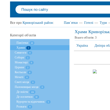
Все про
Криворізький район
:
Пам`ятки
—
Готелі
—
Тури
Храми Криворізьк
Категорії об'єктів
Всього об'єктів:
3
Пам'ятки
44
Україна
Дніпра об
Храми
3
Cинагоги
0
Собори
1
Монастирі
0
Церкви
2
Костьоли
0
Мечеті
0
Святі місця
0
Паломницькі місця
0
Де поїсти
104
Де оселитися
82
Курорти та відпочинок
5
Розваги
9