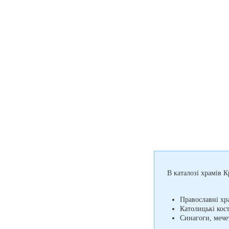
В каталозі храмів К
Православні хр
Католицькі кос
Синагоги, мечет