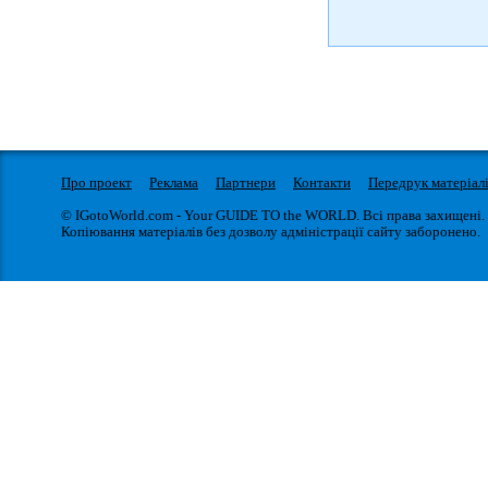
Про проект
Реклама
Партнери
Контакти
Передрук матеріал
© IGotoWorld.com - Your GUIDE TO the WORLD. Всі права захищені.
Копіювання матеріалів без дозволу адміністрації сайту заборонено.