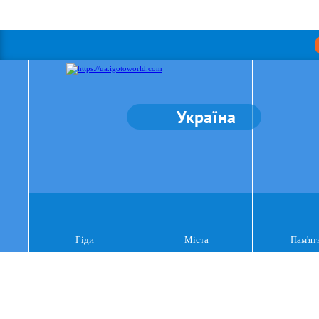
Україна
Гіди
Міста
Пам'ят