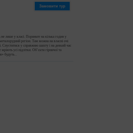
Замовити тур
не лише у класі. Пориньте на кілька годин у
металорудний регіон. Там можна на власні очі
. Спуститися у справжню шахту і на деякий час
 мріють усі підлітки. Об’єкти гірничої та
» будуть...