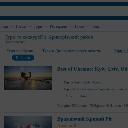
`ятки
—
Готелі
—
Тури
—
Ресторани
—
Події
—
Гіди
Тури та екскурсії в Криворізький район
Всього турів:
7
Тури по Україні
Тури в Дніпропетровську область
Тури в 
Вибрати
Best of Ukraine: Kyiv, Lviv, Od
Тур из:
Київ
-
Львів
-
Одеса
Тур в:
Київ
-
Коктебель
-
Чорнобиль
-
Львів
-
О
2655
Днів:
7
Tour price:DBL room - 730$/personSGL room - 12
Вражаючий Кривий Ріг
Архівний