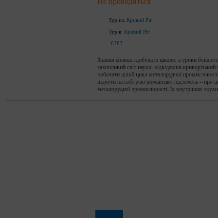
Не проводиться
Тур из:
Кривий Ріг
Тур в:
Кривий Ріг
6383
Знання можна здобувати цікаво, а уроки бувають 
захопливий світ науки, відвідавши криворізький 
побачити цілий цикл металорудної промисловості
відчути на собі усю романтику підземель – про це
металорудної промисловості, їх внутрішня «кухня