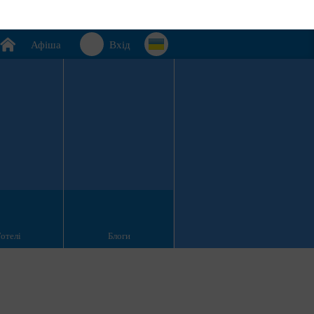
Афіша
Вхід
Готелі
Блоги