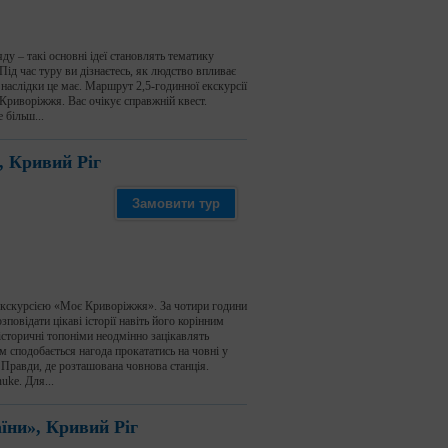
ду – такі основні ідеї становлять тематику
Під час туру ви дізнаєтесь, як людство впливає
 наслідки це має. Маршрут 2,5-годинної екскурсії
Криворіжжя. Вас очікує справжній квест.
 більш...
 Кривий Ріг
Замовити тур
 екскурсією «Моє Криворіжжя». За чотири години
зповідати цікаві історії навіть його корінним
історичні топоніми неодмінно зацікавлять
м сподобається нагода прокататись на човні у
Правди, де розташована човнова станція.
uke. Для...
аїни», Кривий Ріг