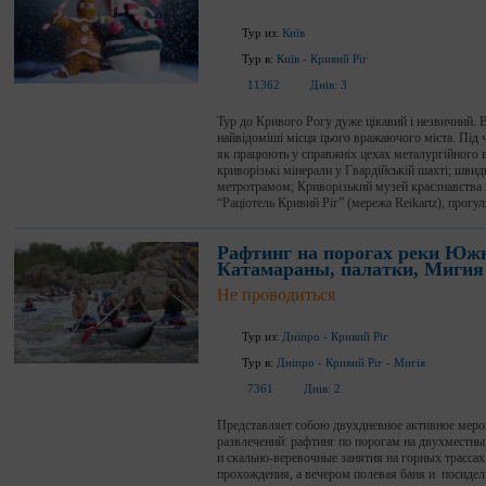
Тур из:
Київ
Тур в:
Київ
-
Кривий Ріг
11362
Днів:
3
Тур до Кривого Рогу дуже цікавий і незвичний. 
найвідоміші місця цього вражаючого міста. Під ч
як працюють у справжніх цехах металургійного в
криворізькі мінерали у Гвардійській шахті; шви
метротрамом; Криворізький музей краєзнавства 
“Раціотель Кривий Ріг” (мережа Reikartz), прогул
Рафтинг на порогах реки Юж
Катамараны, палатки, Мигия
Не проводиться
Тур из:
Дніпро
-
Кривий Ріг
Тур в:
Дніпро
-
Кривий Ріг
-
Мигія
7361
Днів:
2
Представляет собою двухдневное активное меро
развлечений: рафтинг по порогам на двухместны
и скально-веревочные занятия на горных трасса
прохождения, а вечером полевая баня и посидел