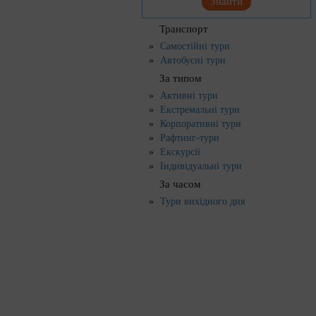
Знайти
Транспорт
Самостійні тури
Автобусні тури
За типом
Активні тури
Екстремальні тури
Корпоративні тури
Рафтинг-тури
Екскурсії
Індивідуальні тури
За часом
Тури вихідного дня