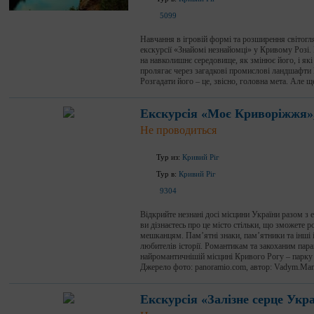
5099
Навчання в ігровій формі та розширення світогля
екскурсії «Знайомі незнайомці» у Кривому Розі. 
на навколишнє середовище, як змінює його, і які
пролягає через загадкові промислові ландшафти 
Розгадати його – це, звісно, головна мета. Але ще
Екскурсія «Моє Криворіжжя»,
Не проводиться
Тур из:
Кривий Ріг
Тур в:
Кривий Ріг
9304
Відкрийте незнані досі місцини України разом з
ви дізнаєтесь про це місто стільки, що зможете ро
мешканцям. Пам’ятні знаки, пам’ятники та інші 
любителів історії. Романтикам та закоханим пара
найромантичнішій місцині Кривого Рогу – парку 
Джерело фото: panoramio.com, автор: Vadym.Man
Екскурсія «Залізне серце Укр