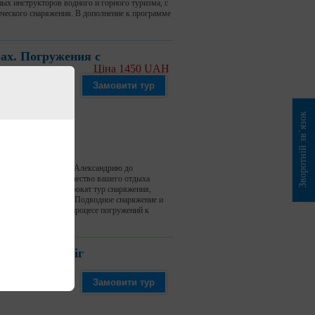
ых инструкторов водного и горного туризма, с
ического снаряжения. В дополнение к программе
ах. Погружения с
Ціна 1450 UAH
Замовити тур
Зворотній зв`язок
Кривий Ріг
едет с Днепра через Александрию до
торый отвечает за качество вашего отдыха
ительную услугу – прокат тур снаряжения,
еджером по телефону. Подводное снаряжение и
озле карьера. Где в процесе погружений к
і», Кривий Ріг
Замовити тур