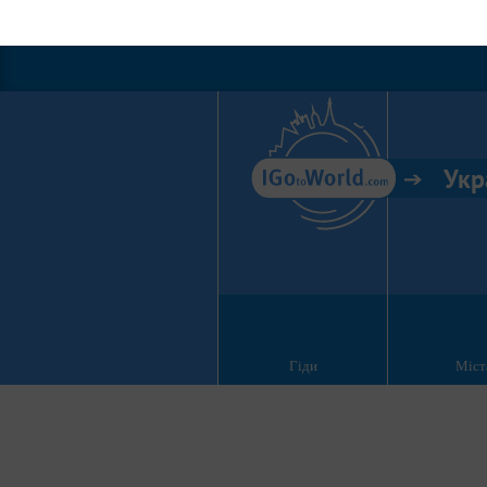
Укр
Гіди
Міст