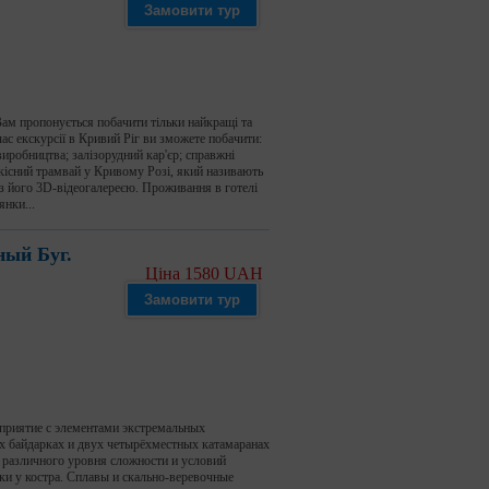
Замовити тур
Вам пропонується побачити тільки найкращі та
ас екскурсії в Кривий Ріг ви зможете побачити:
иробництва; залізорудний кар'єр; справжні
дкісний трамвай у Кривому Розі, який називають
з його 3D-відеогалереєю. Проживання в готелі
янки...
ный Буг.
Ціна 1580 UAH
Замовити тур
приятие с элементами экстремальных
х байдарках и двух четырёхместных катамаранах
х различного уровня сложности и условий
ки у костра. Сплавы и скально-веревочные