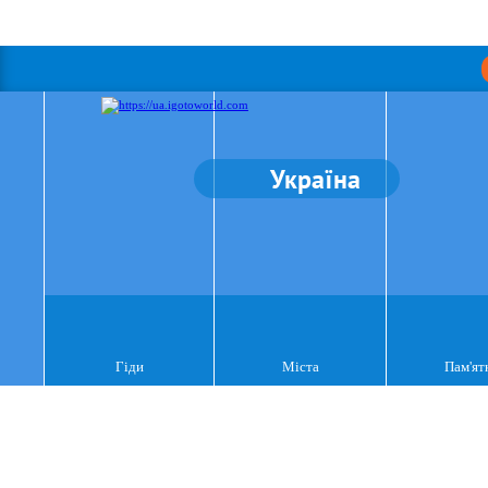
Україна
Гіди
Міста
Пам'ят