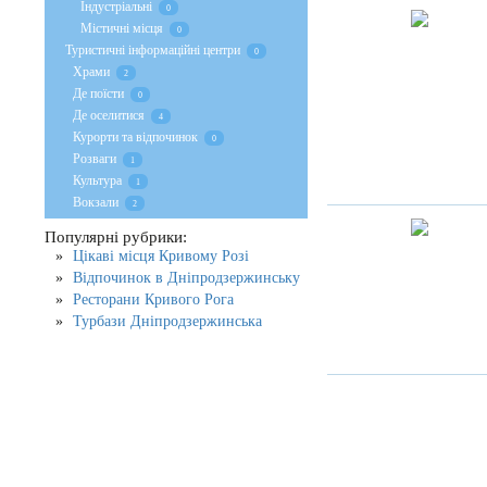
Індустріальні
0
Містичні місця
0
Туристичні інформаційні центри
0
Храми
2
Де поїсти
0
Де оселитися
4
Курорти та відпочинок
0
Розваги
1
Культура
1
Вокзали
2
Популярні рубрики:
Цікаві місця Кривому Розі
Відпочинок в Дніпродзержинську
Ресторани Кривого Рога
Турбази Дніпродзержинська