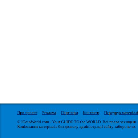
Про проект
Реклама
Партнери
Контакти
Передрук матеріал
© IGotoWorld.com - Your GUIDE TO the WORLD. Всі права захищені.
Копіювання матеріалів без дозволу адміністрації сайту заборонено.