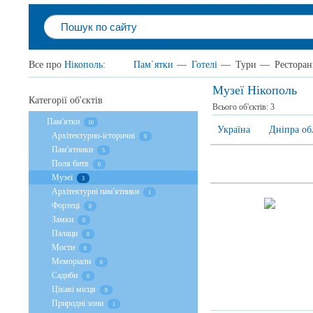
Все про
Нікополь
:
Пам`ятки
—
Готелі
—
Тури
—
Рестора
Музеї Нікополь
Категорії об'єктів
Всього об'єктів:
3
Пам'ятки
10
Україна
Дніпра об
Архітектурно-історичні
9
Пам'ятники
5
Поля битв
0
Музеї
3
Архітектурні пам'ятники
1
Фортеці
0
Замки
0
Палаци
0
Мости
0
Меморіали
0
Садиби
0
Цікаві місця
0
Природні зони
1