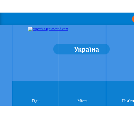
Україна
Гіди
Міста
Пам'ят