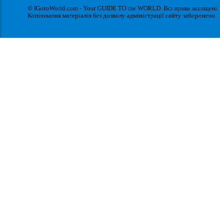
© IGotoWorld.com - Your GUIDE TO the WORLD. Всі права захищені.
Копіювання матеріалів без дозволу адміністрації сайту заборонено.