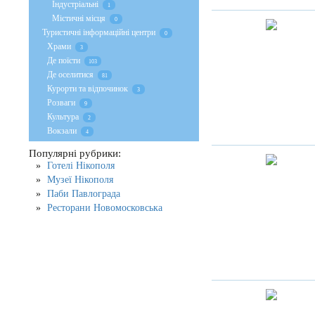
Індустріальні
1
Містичні місця
0
Туристичні інформаційні центри
0
Храми
3
Де поїсти
103
Де оселитися
81
Курорти та відпочинок
3
Розваги
9
Культура
2
Вокзали
4
Популярні рубрики:
Готелі Нікополя
Музеї Нікополя
Паби Павлограда
Ресторани Новомосковська