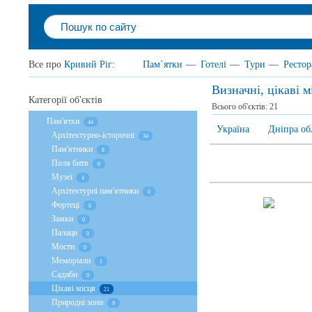
Все про
Кривий Ріг
:
Пам`ятки
—
Готелі
—
Тури
—
Ресто
Визначні, цікаві 
Категорії об'єктів
Всього об'єктів:
21
Пам'ятки
44
Україна
Дніпра об
Архітектурно-історичні
34
Пам'ятники
8
Поля битв
0
Музеї
4
Архітектурні пам'ятники
0
Фортеці
0
Замки
0
Палаци
0
Мости
0
Меморіали
1
Садиби
0
Цікаві місця
21
Природні зони
9