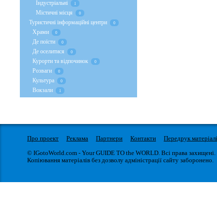
Індустріальні
1
Містичні місця
0
Туристичні інформаційні центри
0
Храми
0
Де поїсти
0
Де оселитися
0
Курорти та відпочинок
0
Розваги
0
Культура
0
Вокзали
1
Про проект
Реклама
Партнери
Контакти
Передрук матеріал
© IGotoWorld.com - Your GUIDE TO the WORLD. Всі права захищені.
Копіювання матеріалів без дозволу адміністрації сайту заборонено.