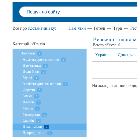
Все про
Костянтинівку
:
Пам`ятки
—
Готелі
—
Тури
—
Рес
Визначні, цікаві 
Категорії об'єктів
Всього об'єктів:
0
Пам'ятки
3
Україна
Донецька 
Архітектурно-історичні
1
Пам'ятники
0
Поля битв
0
Музеї
1
Архітектурні пам'ятники
0
На жаль, сюди ще не дод
Фортеці
0
Замки
0
Палаци
0
Мости
0
Меморіали
0
Садиби
0
Цікаві місця
0
Природні зони
1