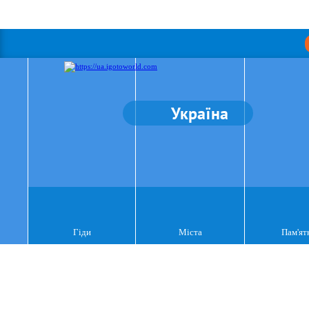
Україна
Гіди
Міста
Пам'ят