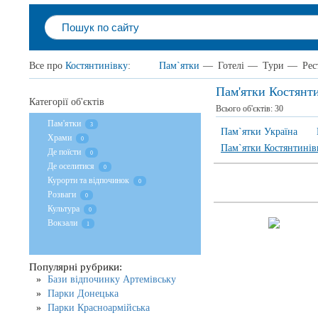
Все про
Костянтинівку
:
Пам`ятки
—
Готелі
—
Тури
—
Рес
Пам'ятки Костянт
Категорії об'єктів
Всього об'єктів:
30
Пам'ятки
3
Пам`ятки Україна
Храми
0
Пам`ятки Костянтинів
Де поїсти
0
Де оселитися
0
Курорти та відпочинок
0
Розваги
0
Культура
0
Вокзали
1
Популярні рубрики:
Бази відпочинку Артемівську
Парки Донецька
Парки Красноармійська