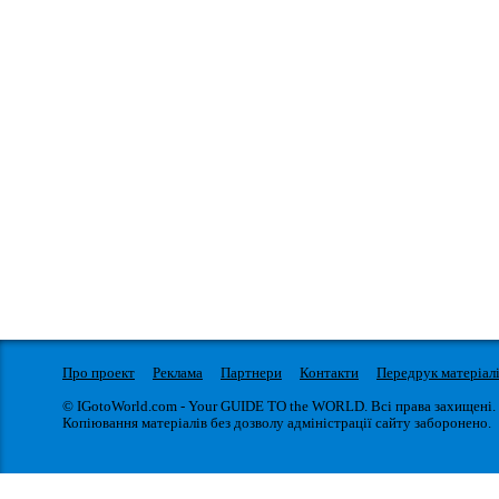
Про проект
Реклама
Партнери
Контакти
Передрук матеріал
© IGotoWorld.com - Your GUIDE TO the WORLD. Всі права захищені.
Копіювання матеріалів без дозволу адміністрації сайту заборонено.