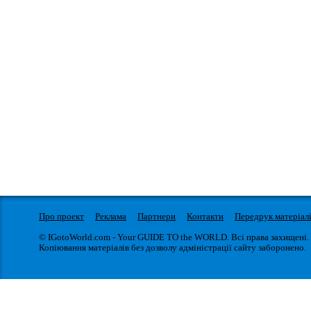
Про проект
Реклама
Партнери
Контакти
Передрук матеріал
© IGotoWorld.com - Your GUIDE TO the WORLD. Всі права захищені.
Копіювання матеріалів без дозволу адміністрації сайту заборонено.