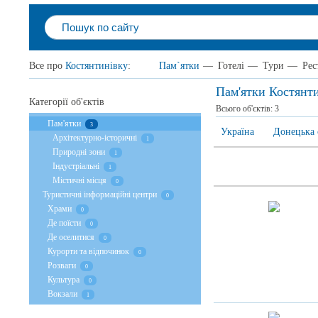
Все про
Костянтинівку
:
Пам`ятки
—
Готелі
—
Тури
—
Рес
Пам'ятки Костянт
Категорії об'єктів
Всього об'єктів:
3
Пам'ятки
3
Україна
Донецька 
Архітектурно-історичні
1
Природні зони
1
Індустріальні
1
Містичні місця
0
Туристичні інформаційні центри
0
Храми
0
Де поїсти
0
Де оселитися
0
Курорти та відпочинок
0
Розваги
0
Культура
0
Вокзали
1