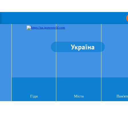
Україна
Гіди
Міста
Пам'ят