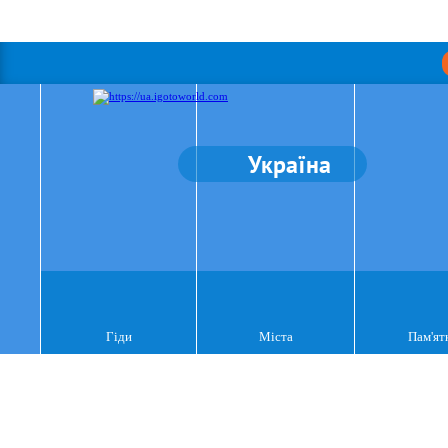
Україна
Гіди
Міста
Пам'ят