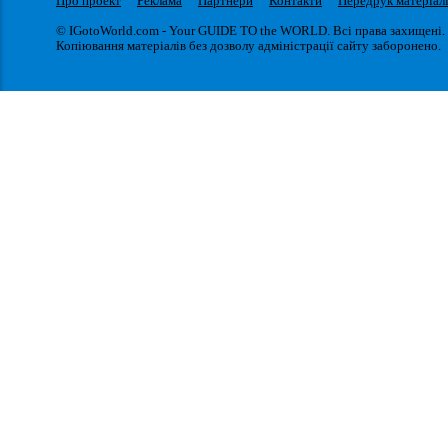
Про проект
Реклама
Партнери
Контакти
Передрук матеріал
© IGotoWorld.com - Your GUIDE TO the WORLD. Всі права захищені.
Копіювання матеріалів без дозволу адміністрації сайту заборонено.