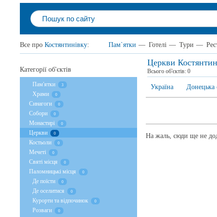
Все про
Костянтинівку
:
Пам`ятки
—
Готелі
—
Тури
—
Рес
Церкви Костянтин
Категорії об'єктів
Всього об'єктів:
0
Пам'ятки
3
Україна
Донецька 
Храми
0
Cинагоги
0
Собори
0
Монастирі
0
Церкви
0
На жаль, сюди ще не дод
Костьоли
0
Мечеті
0
Святі місця
0
Паломницькі місця
0
Де поїсти
0
Де оселитися
0
Курорти та відпочинок
0
Розваги
0