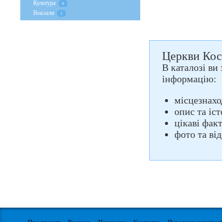
Культура
0
Вокзали
1
Церкви Кост
В каталозі ви
інформацію:
місцезнахо
опис та іс
цікаві фак
фото та ві