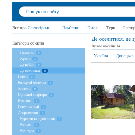
Все про
Святогірськ
:
Пам`ятки
—
Готелі
—
Тури
—
Ресто
Де оселитися, де 
Категорії об'єктів
Всього об'єктів:
14
Пам'ятки
6
Україна
Донецька 
Храми
3
Де поїсти
0
Де оселитися
14
Готелі
14
Котеджні містечка
0
Хостели
0
Приватні квартири
0
Кемпінги
0
Готелі на воді
0
Апартаменти
0
Курорти та відпочинок
3
Розваги
0
Культура
0