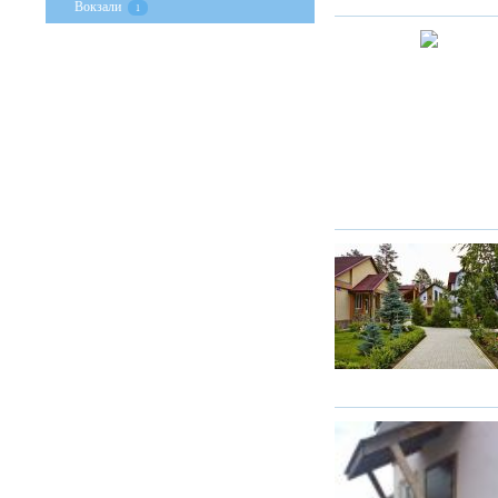
Вокзали
1