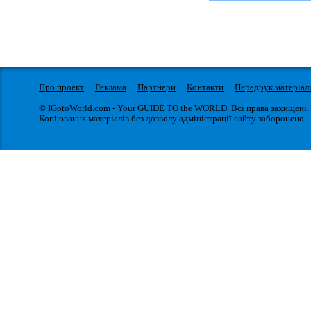
Про проект
Реклама
Партнери
Контакти
Передрук матеріал
© IGotoWorld.com - Your GUIDE TO the WORLD. Всі права захищені.
Копіювання матеріалів без дозволу адміністрації сайту заборонено.