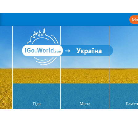
Мо
Україна
Гіди
Міста
Пам'ят