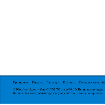
Про проект
Реклама
Партнери
Контакти
Передрук матеріал
© IGotoWorld.com - Your GUIDE TO the WORLD. Всі права захищені.
Копіювання матеріалів без дозволу адміністрації сайту заборонено.