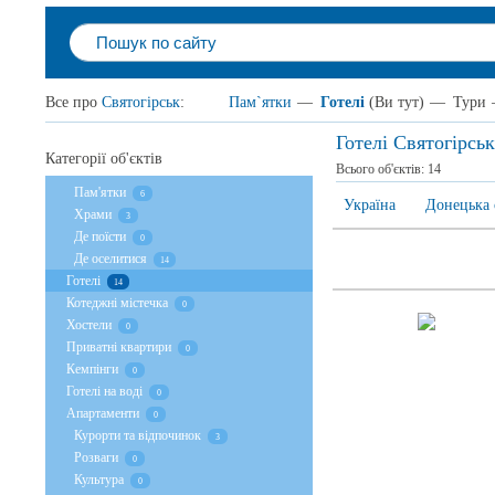
Все про
Святогірськ
:
Пам`ятки
—
Готелі
(Ви тут)
—
Тури
Готелі Святогірськ
Категорії об'єктів
Всього об'єктів:
14
Пам'ятки
6
Україна
Донецька 
Храми
3
Де поїсти
0
Де оселитися
14
Готелі
14
Котеджні містечка
0
Хостели
0
Приватні квартири
0
Кемпінги
0
Готелі на воді
0
Апартаменти
0
Курорти та відпочинок
3
Розваги
0
Культура
0