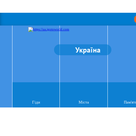
Україна
Гіди
Міста
Пам'ят