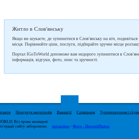
Житло в Слов'янську
Якщо ви шукаєте, де зупинитися в Слов'янську на ніч, подивіться п
місця. Порівнюйте ціни, послуги, підбирайте зручне місце розташ
Портал IGoToWorld допоможе вам недорого зупинитися в Слов'янс
інформація, відгуки, фото, опис та зручності.
нтакти
Передрук матеріалів
Вакансії
Співпраця
Туроператорам і гіда
WORLD. Всі права захищені.
істрації сайту заборонено.
iproaction
-
Фото - DepositPhotos