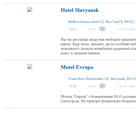
Hotel Slavyansk
Shelkovichnaya street 23, Slov”yansʼk, 84122,
я був
0
я хочу сюди
3252
Під час реєстрації заїзду вам необхідно пред'яв
картку. Будь ласка, зауважте, що всі особливі п
можливості і можуть потребувати додаткової п
класу зі спільною ванною ...
Motel Evropa
Trassa Kiev-Dolzhanskiy 3A, Slovyansk, 84112
я був
0
я хочу сюди
3129
Мотель "Європа" з безкоштовним Wi-Fi розташова
Святогірськ. На території облаштовано безкошто