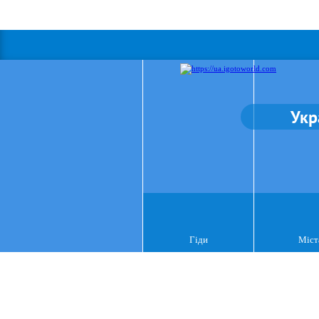
Укр
Гіди
Міст