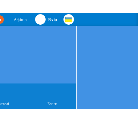
м
Афіша
Вхід
Готелі
Блоги