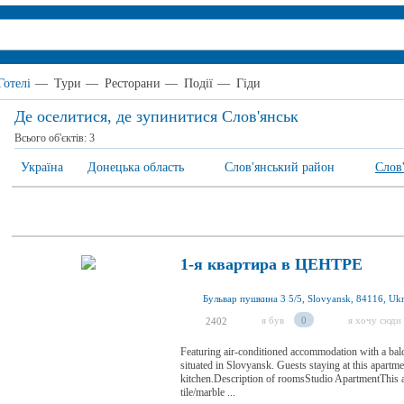
Готелі
—
Тури
—
Ресторани
—
Події
—
Гіди
Де оселитися, де зупинитися Слов'янськ
Всього об'єктів:
3
Україна
Донецька область
Слов'янський район
Слов
1-я квартира в ЦЕНТРЕ
Бульвар пушкина 3 5/5, Slovyansk, 84116, Ukr
я був
0
я хочу сюди
2402
Featuring air-conditioned accommodation with a ba
situated in Slovyansk. Guests staying at this apartme
kitchen.Description of roomsStudio ApartmentThis ap
tile/marble ...