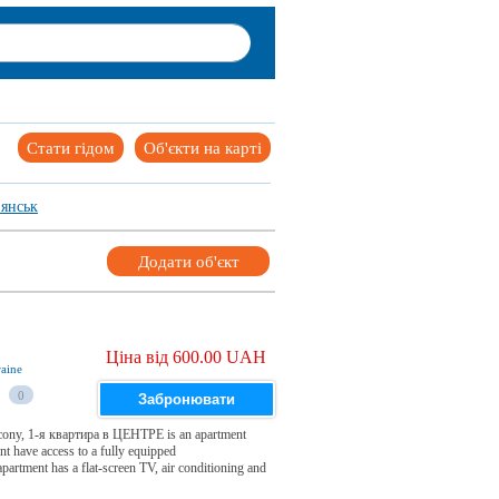
Стати гідом
Об'єкти на карті
'янськ
Додати об'єкт
Ціна від 600.00 UAH
aine
0
Забронювати
lcony, 1-я квартира в ЦЕНТРЕ is an apartment
nt have access to a fully equipped
artment has a flat-screen TV, air conditioning and