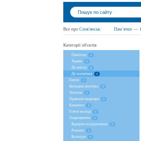
Все про
Слов'янськ
:
Пам`ятки
—
Категорії об'єктів
Пам'ятки
4
Храми
0
Де поїсти
0
Де оселитися
3
Готелі
3
Котеджні містечка
0
Хостели
0
Приватні квартири
0
Кемпінги
0
Готелі на воді
0
Апартаменти
0
Курорти та відпочинок
0
Розваги
0
Культура
0