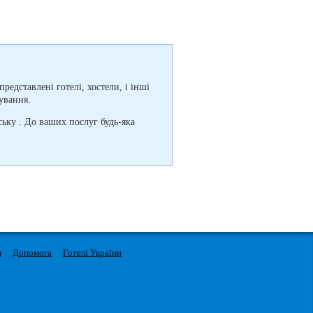
редставлені готелі, хостели, і інші
ування.
ьку . До ваших послуг будь-яка
м
Допомога
Готелі України