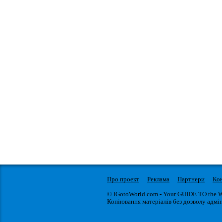
Про проект
Реклама
Партнери
Ко
© IGotoWorld.com - Your GUIDE TO the 
Копіювання матеріалів без дозволу адмін