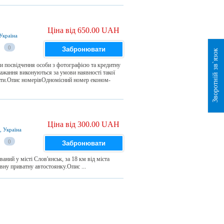
Ціна від 650.00 UAH
 Україна
0
Забронювати
Зворотній зв`язок
ити посвідчення особи з фотографією та кредитну
обажання виконуються за умови наявності такої
лати.Опис номерівОдномісний номер економ-
Ціна від 300.00 UAH
, Україна
0
Забронювати
ний у місті Слов'янськ, за 18 км від міста
вну приватну автостоянку.Опис ...