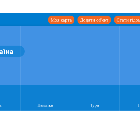
Моя карта
Додати об'єкт
Стати гідо
аїна
а
Пам'ятки
Тури