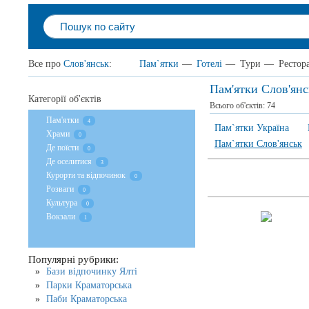
Все про
Слов'янськ
:
Пам`ятки
—
Готелі
—
Тури
—
Рестор
Пам'ятки Слов'янс
Категорії об'єктів
Всього об'єктів:
74
Пам'ятки
4
Пам`ятки Україна
Храми
0
Пам`ятки Слов'янськ
Де поїсти
0
Де оселитися
3
Курорти та відпочинок
0
Розваги
0
Культура
0
Вокзали
1
Популярні рубрики:
Бази відпочинку Ялті
Парки Краматорська
Паби Краматорська