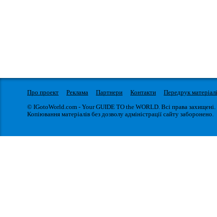
Про проект
Реклама
Партнери
Контакти
Передрук матеріал
© IGotoWorld.com - Your GUIDE TO the WORLD. Всі права захищені.
Копіювання матеріалів без дозволу адміністрації сайту заборонено.