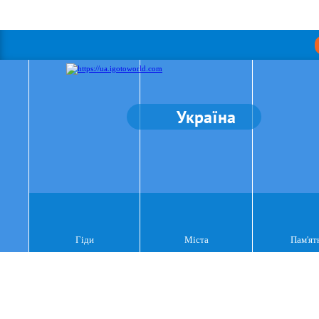
Україна
Гіди
Міста
Пам'ят