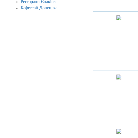
Ресторани Єнакієве
Кафетерії Донецька