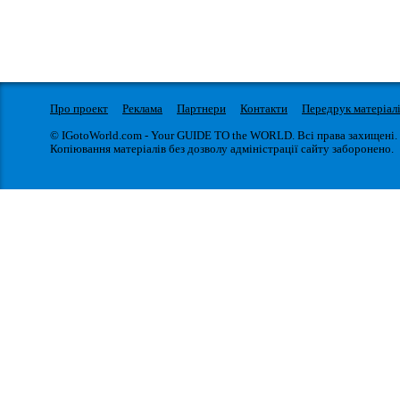
Про проект
Реклама
Партнери
Контакти
Передрук матеріал
© IGotoWorld.com - Your GUIDE TO the WORLD. Всі права захищені.
Копіювання матеріалів без дозволу адміністрації сайту заборонено.