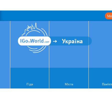
Мо
Україна
Гіди
Міста
Пам'ят