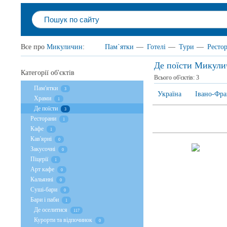
Все про
Микуличин
:
Пам`ятки
—
Готелі
—
Тури
—
Ресто
Де поїсти Микули
Категорії об'єктів
Всього об'єктів:
3
Пам'ятки
3
Україна
Івано-Фра
Храми
1
Де поїсти
3
Ресторани
1
Кафе
1
Кав'ярні
0
Закусочні
0
Піцерії
1
Арт кафе
0
Кальянні
0
Суші-бари
0
Бари і паби
1
Де оселитися
117
Курорти та відпочинок
0