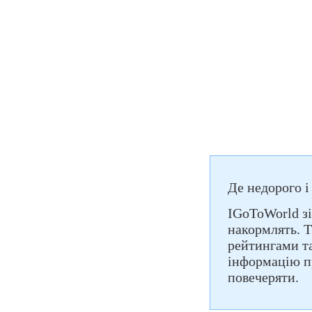
Де недорого і
IGoToWorld зі
накормлять. Т
рейтингами т
інформацію п
повечеряти.