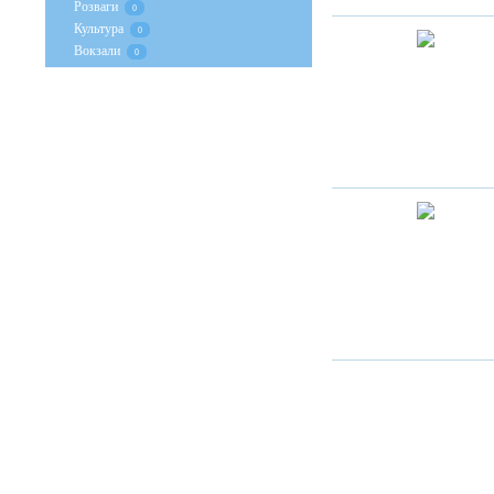
Розваги
0
Культура
0
Вокзали
0