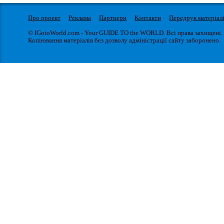
Про проект
Реклама
Партнери
Контакти
Передрук матеріал
© IGotoWorld.com - Your GUIDE TO the WORLD. Всі права захищені.
Копіювання матеріалів без дозволу адміністрації сайту заборонено.