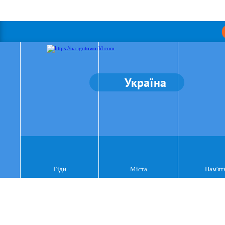
Україна
Гіди
Міста
Пам'ят