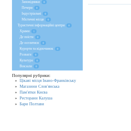
Заповідники
0
Печери
0
Індустріальні
0
Містичні місця
0
Туристичні інформаційні центри
0
Храми
1
Де поїсти
0
Де оселитися
0
Курорти та відпочинок
0
Розваги
0
Культура
0
Вокзали
0
Популярні рубрики:
Цікаві місця Івано-Франківську
Магазини Слов'янська
Пам'ятки Києва
Ресторани Калуша
Бари Полтави