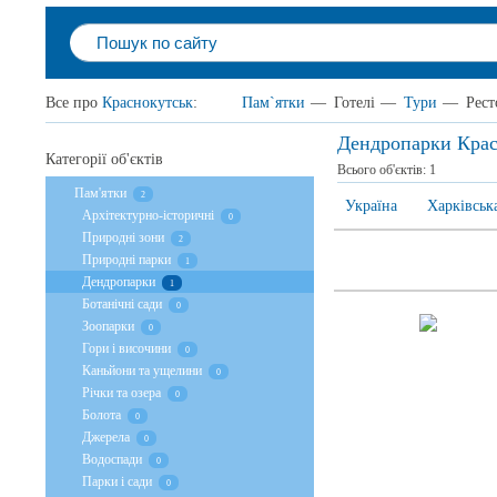
Все про
Краснокутськ
:
Пам`ятки
—
Готелі
—
Тури
—
Рест
Дендропарки Крас
Категорії об'єктів
Всього об'єктів:
1
Пам'ятки
2
Україна
Харківськ
Архітектурно-історичні
0
Природні зони
2
Природні парки
1
Дендропарки
1
Ботанічні сади
0
Зоопарки
0
Гори і височини
0
Каньйони та ущелини
0
Річки та озера
0
Болота
0
Джерела
0
Водоспади
0
Парки і сади
0