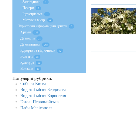
Заповідники
1
Печери
0
Індустріальні
1
Містичні місця
0
Туристичні інформаційні центри
2
Храми
135
Де поїсти
21
Де оселитися
203
Курорти та відпочинок
72
Розваги
15
Культура
52
Вокзали
16
Популярні рубрики:
Собори Києва
Видатні місця Бердичева
Видатні місця Коростеня
Готелі Первомайська
Паби Мелітополя