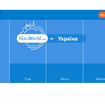
Мо
Україна
Гіди
Міста
Пам'ят