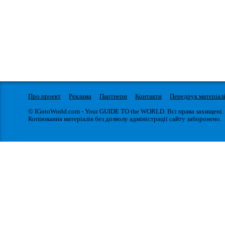
Про проект
Реклама
Партнери
Контакти
Передрук матеріал
© IGotoWorld.com - Your GUIDE TO the WORLD. Всі права захищені.
Копіювання матеріалів без дозволу адміністрації сайту заборонено.