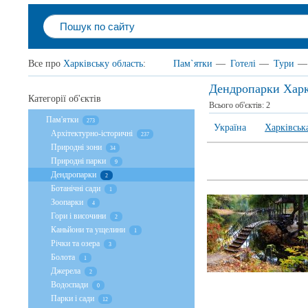
Все про
Харківську область
:
Пам`ятки
—
Готелі
—
Тури
—
Дендропарки Харк
Категорії об'єктів
Всього об'єктів:
2
Пам'ятки
273
Україна
Харківськ
Архітектурно-історичні
237
Природні зони
34
Природні парки
9
Дендропарки
2
Ботанічні сади
1
Зоопарки
4
Гори і височини
2
Каньйони та ущелини
1
Річки та озера
3
Болота
1
Джерела
2
Водоспади
0
Парки і сади
12