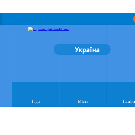
Україна
Гіди
Міста
Пам'ят