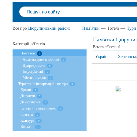
Все про
Цюрупинський район
:
Пам`ятки
—
Готелі
—
Тури
Пам'ятки Цюрупи
Категорії об'єктів
Всього об'єктів:
9
Пам'ятки
9
Україна
Херсонськ
Архітектурно-історичні
3
Природні зони
6
Індустріальні
0
Містичні місця
0
Туристичні інформаційні центри
0
Храми
1
Де поїсти
0
Де оселитися
0
Курорти та відпочинок
1
Розваги
0
Культура
0
Вокзали
1