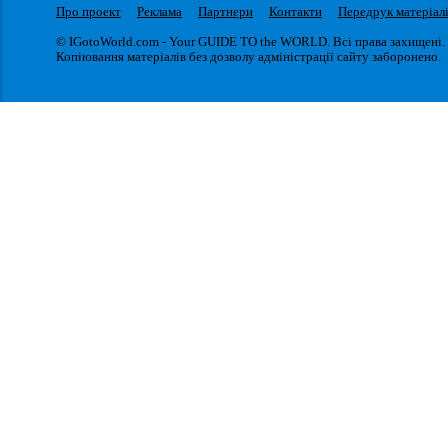
Про проект
Реклама
Партнери
Контакти
Передрук матеріал
© IGotoWorld.com - Your GUIDE TO the WORLD. Всі права захищені.
Копіювання матеріалів без дозволу адміністрації сайту заборонено.