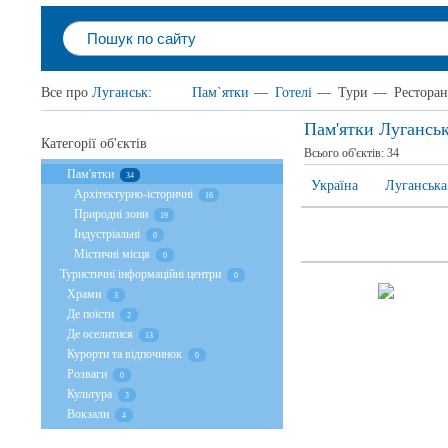
Все про
Луганськ
:
Пам`ятки
—
Готелі
—
Тури
—
Рестора
Пам'ятки Лугансь
Категорії об'єктів
Всього об'єктів:
34
Пам'ятки
34
Україна
Луганська
Архітектурно-історичні
16
Природні зони
19
Індустріальні
0
Містичні місця
0
Туристичні інформаційні центри
0
Храми
3
Де поїсти
2
Де оселитися
13
Курорти та відпочинок
0
Розваги
0
Культура
3
Вокзали
4