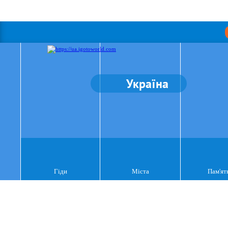
Україна
Гіди
Міста
Пам'ят