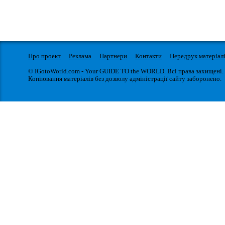
Про проект
Реклама
Партнери
Контакти
Передрук матеріал
© IGotoWorld.com - Your GUIDE TO the WORLD. Всі права захищені.
Копіювання матеріалів без дозволу адміністрації сайту заборонено.