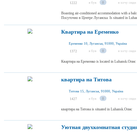
я був
0
я хочу сюди
1222
Boasting air-conditioned accommodation with a 
Посуточно в Центре Луганска. Is situated in Luh
Квартира на Еременко
Еременко 10, Луганськ, 91000, Україна
я був
0
я хочу сюди
1372
Квартира на Еременко is located in Luhansk.Опис
квартира на Титова
Титова 15, Луганськ, 91000, Україна
я був
0
я хочу сюди
1427
квартира на Титова is situated in Luhansk.Опис
Уютная двухкомнатная студия 