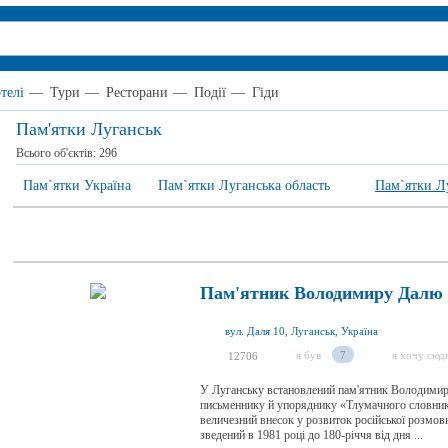
телі
—
Тури
—
Ресторани
—
Події
—
Гіди
Пам'ятки Луганськ
Всього об'єктів:
296
Пам`ятки Україна
Пам`ятки Луганська область
Пам`ятки Л
Пам'ятник Володимиру Далю
вул. Даля 10, Луганськ, Україна
я був
7
я хочу сюд
12706
У Луганську встановлений пам'ятник Володимир
письменнику й упоряднику «Тлумачного словника
величезний внесок у розвиток російської розм
зведений в 1981 році до 180-річчя від дня ...