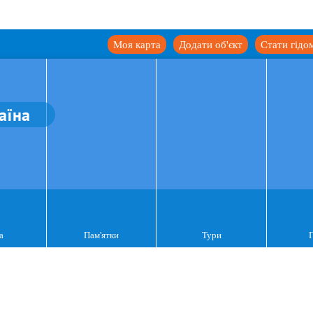
Моя карта
Додати об'єкт
Стати гідо
аїна
а
Пам'ятки
Тури