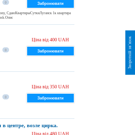
0
Забронювати
balcony, СдаюКвартирыСуткиЛуганск 1к квартира
ansk.Опис
Зворотній зв`язок
Ціна від 400 UAH
0
Забронювати
Ціна від 350 UAH
0
Забронювати
в центре, возле цирка.
Ціна від 480 UAH