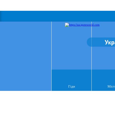
Укр
Гіди
Міст