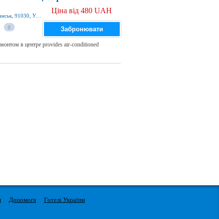
Ціна від 480 UAH
Квартал Героев Бресткой Крепости 7а 36, Луганськ, 91030, Україна
0
Забронювати
монтом в центре provides air-conditioned
м
Допомога
Готелі України