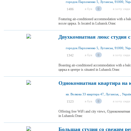
городок Пархоменко 5, Луганськ, 91000, Укр
я був
0
я хочу сюди
1486
Featuring air-conditioned accommodation with a b
возле цирка. Is located in Luhansk.Опис
Двухкомнатная люкс студия с 
городок Пархоменко 5, Луганськ, 91000, Укр
я був
0
я хочу сюди
1342
Boasting air-conditioned accommodation with a ba
цирка в центре is situated in Luhansk.Опис
Однокомнатная квартира на 
кв. Волкова 33 квартира 47, Луганськ, , Украї
я був
0
я хочу сюди
1523
Offering free WiFi and city views, Однокомнатная
in Luhansk.Опис
Большая студия со свежим ре