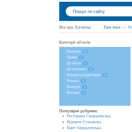
Все про
Луганськ
:
Пам`ятки
—
Го
Категорії об'єктів
Пам'ятки
34
Храми
3
Де поїсти
2
Де оселитися
13
Курорти та відпочинок
0
Розваги
0
Культура
3
Вокзали
4
Популярні рубрики:
Ресторани Свердловська
Курорти Стаханова
Бари Свердловська