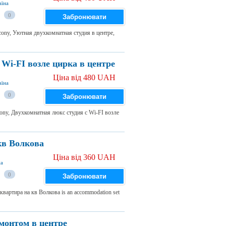
аїна
0
Забронювати
alcony, Уютная двухкомнатная студия в центре,
Wi-FI возле цирка в центре
Ціна від 480 UAH
аїна
0
Забронювати
lcony, Двухкомнатная люкс студия с Wi-FI возле
кв Волкова
Ціна від 360 UAH
на
0
Забронювати
 квартира на кв Волкова is an accommodation set
монтом в центре