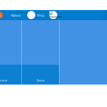
м
Афіша
Вхід
Готелі
Блоги