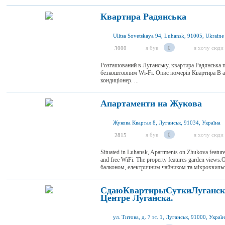
Квартира Радянська
Ulitsa Sovetskaya 94, Luhansk, 91005, Ukraine
я був
0
я хочу сюди
3000
Розташований в Луганську, квартира Радянська 
безкоштовним Wi-Fi. Опис номерів Квартира В ап
кондиціонер. ...
Апартаменти на Жукова
Жукова Квартал 8, Луганськ, 91034, Україна
я був
0
я хочу сюди
2815
Situated in Luhansk, Apartments on Zhukova featur
and free WiFi. The property features garden vie
балконом, електричним чайником та мікрохвильо
СдаюКвартирыСуткиЛуганск 
Центре Луганска.
ул. Титова, д. 7 эт. 1, Луганськ, 91000, Украї