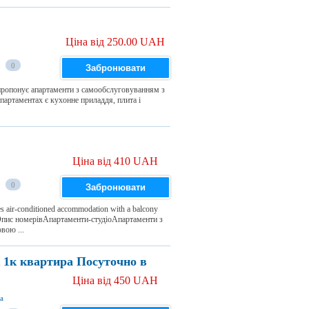
Ціна від 250.00 UAH
0
Забронювати
пропонує апартаменти з самообслуговуванням з
артаментах є кухонне приладдя, плита і
Ціна від 410 UAH
0
Забронювати
es air-conditioned accommodation with a balcony
ws.Опис номерівАпартаменти-студіоАпартаменти з
вою ...
1к квартира Посуточно в
Ціна від 450 UAH
на