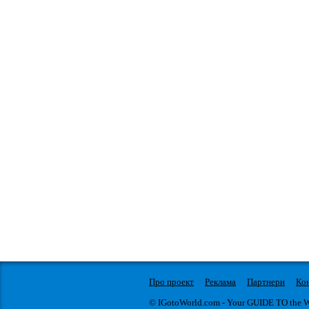
Про проект
Реклама
Партнери
Ко
© IGotoWorld.com - Your GUIDE TO the 