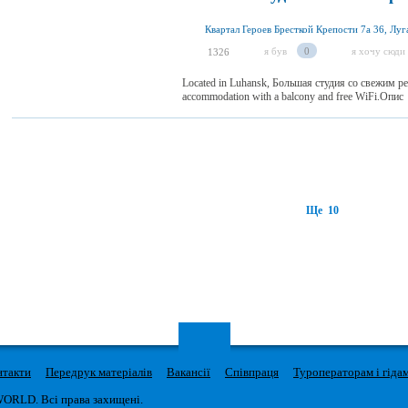
я був
0
я хочу сюди
1326
Located in Luhansk, Большая студия со свежим ре
accommodation with a balcony and free WiFi.Опис
Ще 10
нтакти
Передрук матеріалів
Вакансії
Співпраця
Туроператорам і гіда
WORLD. Всі права захищені.