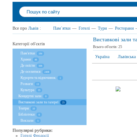
Все про
Львів
:
Пам`ятки
—
Готелі
—
Тури
—
Ресторани
Виставкові зали та
Категорії об'єктів
Всього об'єктів:
25
Пам'ятки
194
Україна
Львівська
Храми
46
Де поїсти
506
Де оселитися
2408
Курорти та відпочинок
1
Розваги
13
Культура
35
Концертні зали
0
Виставкові зали та галереї
25
Театри
10
Бібліотеки
0
Вокзали
5
Популярні рубрики:
Готелі Феодосії