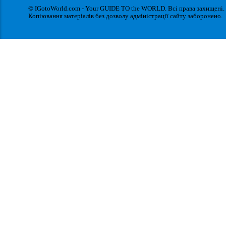
© IGotoWorld.com - Your GUIDE TO the WORLD. Всі права захищені.
Копіювання матеріалів без дозволу адміністрації сайту заборонено.