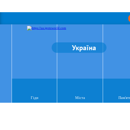
Україна
Гіди
Міста
Пам'ят