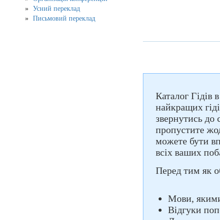
Усний переклад
Письмовий переклад
Каталог Гідів 
найкращих гіді
звернутись до 
пропустите жод
можете бути вп
всіх ваших поб
Перед тим як о
Мови, якими
Відгуки поп