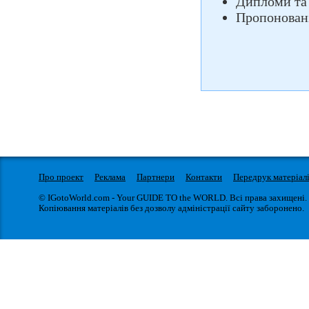
Дипломи та
Пропоновані
Про проект
Реклама
Партнери
Контакти
Передрук матеріал
© IGotoWorld.com - Your GUIDE TO the WORLD. Всі права захищені.
Копіювання матеріалів без дозволу адміністрації сайту заборонено.