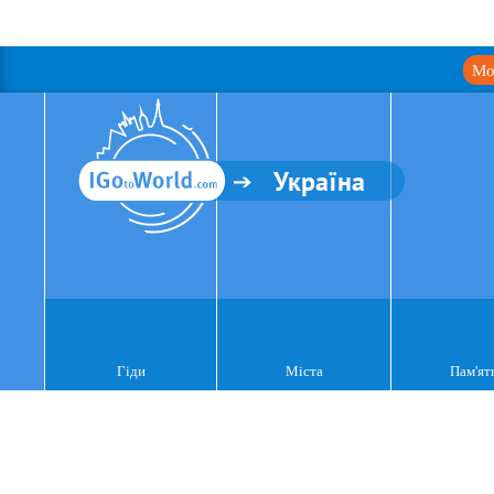
Мо
Україна
Гіди
Міста
Пам'ят