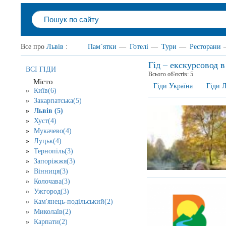
Все про
Львів
:
Пам`ятки
—
Готелі
—
Тури
—
Ресторани
Гід – екскурсовод в
ВСІ ГІДИ
Всього об'єктів:
5
Місто
Гіди Україна
Гіди Л
Київ(6)
Закарпатська(5)
Львів (5)
Хуст(4)
Мукачево(4)
Луцьк(4)
Тернопіль(3)
Запоріжжя(3)
Вінниця(3)
Колочава(3)
Ужгород(3)
Кам'янець-подільський(2)
Миколаїв(2)
Карпати(2)