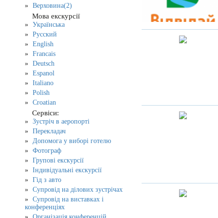
Верховина(2)
Мова екскурсії
Українська
Русский
English
Francais
Deutsch
Espanol
Italiano
Polish
Croatian
Сервіси:
Зустріч в аеропорті
Перекладач
Допомога у виборі готелю
Фотограф
Групові екскурсії
Індивідуальні екскурсії
Гід з авто
Супровід на ділових зустрічах
Супровід на виставках і
конференціях
Організація конференцій