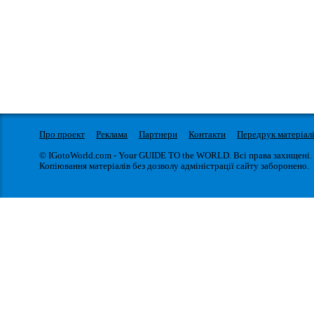
Про проект
Реклама
Партнери
Контакти
Передрук матеріал
© IGotoWorld.com - Your GUIDE TO the WORLD. Всі права захищені.
Копіювання матеріалів без дозволу адміністрації сайту заборонено.