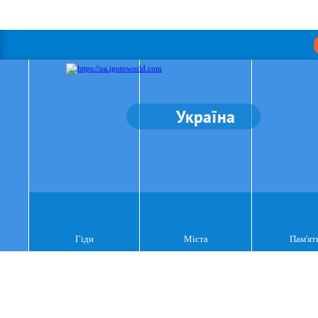
Україна
Гіди
Міста
Пам'ят