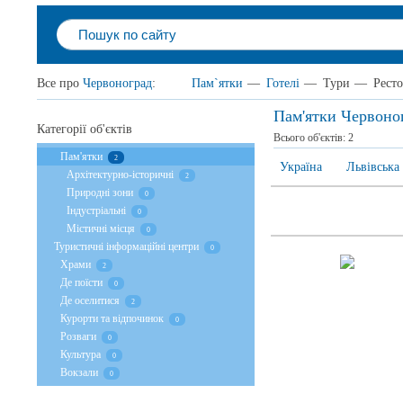
Все про
Червоноград
:
Пам`ятки
—
Готелі
—
Тури
—
Рест
Пам'ятки Червоно
Категорії об'єктів
Всього об'єктів:
2
Пам'ятки
2
Україна
Львівська
Архітектурно-історичні
2
Природні зони
0
Індустріальні
0
Містичні місця
0
Туристичні інформаційні центри
0
Храми
2
Де поїсти
0
Де оселитися
2
Курорти та відпочинок
0
Розваги
0
Культура
0
Вокзали
0