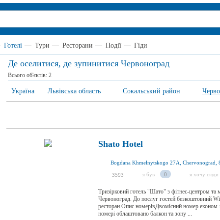
—
Готелі
—
Тури
—
Ресторани
—
Події
—
Гіди
Де оселитися, де зупинитися Червоноград
Всього об'єктів:
2
Україна
Львівська область
Сокальський район
Черво
Shato Hotel
Bogdana Khmelnytskogo 27А, Chervonograd, 
я був
0
я хочу сюди
3593
Тризірковий готель "Шато" з фітнес-центром та 
Червоноград. До послуг гостей безкоштовний Wi-Fi
ресторан.Опис номерівДвомісний номер економ
номері облаштовано балкон та зону ...