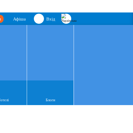
м
Афіша
Вхід
Готелі
Блоги