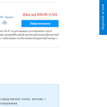
Зворотній зв`язок
Ціна від 600.00 UAH
00, Україна
0
Забронювати
м Wi-Fi та рестораном розташовані в місті
.Опис номерівВеликий двомісний номерДвомісний
 і кабельним телебаченням.Бюджетний номер з
представлені готелі, хостели, і
озташування.