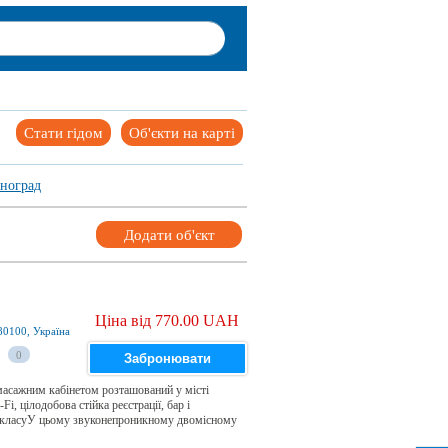
Стати гідом
Об'єкти на карті
ноград
Додати об'єкт
Ціна від 770.00 UAH
80100, Україна
0
Забронювати
масажним кабінетом розташований у місті
, цілодобова стійка реєстрації, бар і
-класуУ цьому звуконепроникному двомісному