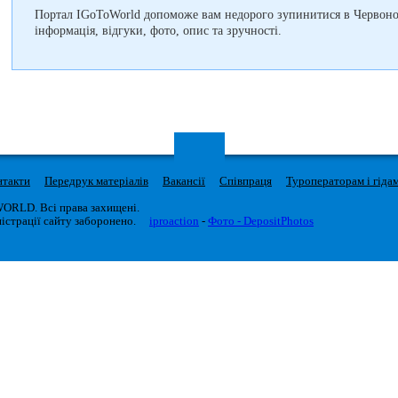
Портал IGoToWorld допоможе вам недорого зупинитися в Червоног
інформація, відгуки, фото, опис та зручності.
нтакти
Передрук матеріалів
Вакансії
Співпраця
Туроператорам і гіда
WORLD. Всі права захищені.
істрації сайту заборонено.
iproaction
-
Фото - DepositPhotos