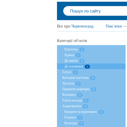
Все про
Червоноград
:
Пам`ятки
Категорії об'єктів
Пам'ятки
2
Храми
2
Де поїсти
0
Де оселитися
2
Готелі
2
Котеджні містечка
0
Хостели
0
Приватні квартири
0
Кемпінги
0
Готелі на воді
0
Апартаменти
0
Курорти та відпочинок
0
Розваги
0
Культура
0