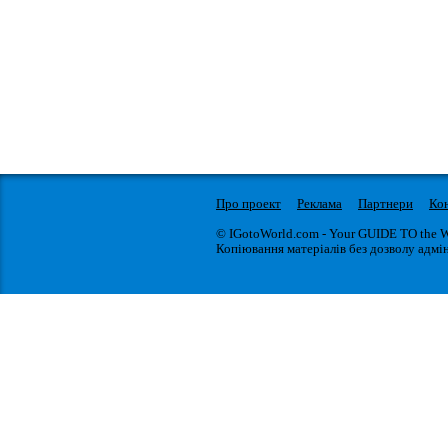
Про проект
Реклама
Партнери
Ко
© IGotoWorld.com - Your GUIDE TO the 
Копіювання матеріалів без дозволу адмін