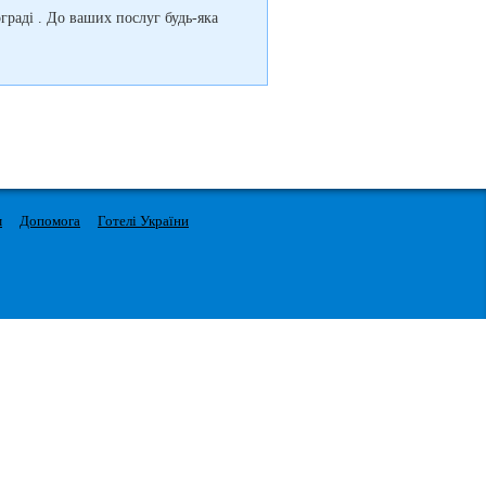
раді . До ваших послуг будь-яка
м
Допомога
Готелі України