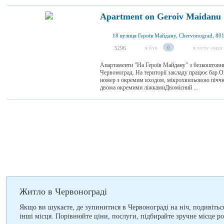
Apartment on Geroiv Maidanu
18 вулиця Героїв Майдану, Chervonograd, 801
я був
0
я хочу сюди
3296
Апартаменти "На Героїв Майдану" з безкоштовни
Червоноград. На території закладу працює бар
номер з окремим входом, мікрохвильовою піччю
двома окремими ліжкамиДвомісний ...
Житло в Червонограді
Якщо ви шукаєте, де зупинитися в Червонограді на ніч, подивіться 
інші місця. Порівнюйте ціни, послуги, підбирайте зручне місце р