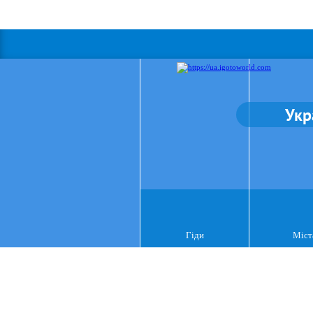
Укр
Гіди
Міст