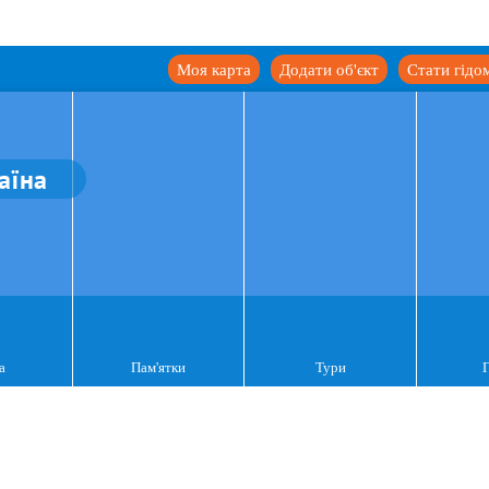
Моя карта
Додати об'єкт
Стати гідо
аїна
а
Пам'ятки
Тури